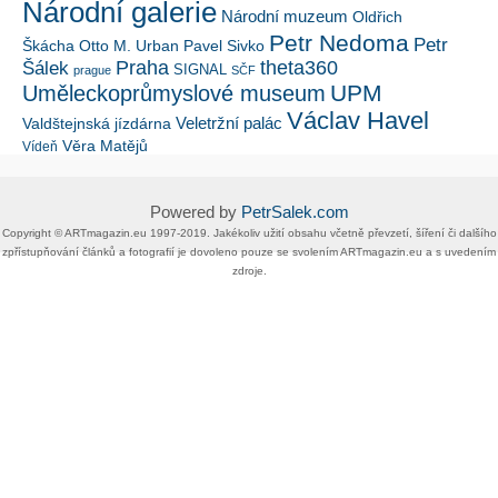
Národní galerie
Národní muzeum
Oldřich
Petr Nedoma
Petr
Škácha
Otto M. Urban
Pavel Sivko
Šálek
Praha
theta360
SIGNAL
prague
SČF
UPM
Uměleckoprůmyslové museum
Václav Havel
Veletržní palác
Valdštejnská jízdárna
Věra Matějů
Vídeň
Powered by
PetrSalek.com
Copyright ©​ ​​ARTmagazin.eu ​1997-2019​.​ Jakékoliv užití obsahu včetně převzetí, šíření či dalšího
zpřístupňování článků a fotografií je dovoleno pouze se svolením ​ARTmagazin.eu​ ​a s uvedením
zdroje.