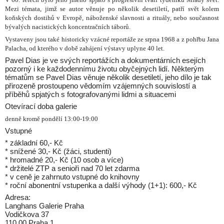
Mezi témata, jimž se autor věnuje po několik desetiletí, patří svět kolem
koňských dostihů v Evropě, náboženské slavnosti a rituály, nebo současnost
bývalých nacistických koncentračních táborů.
Vystaveny jsou také historicky vzácné reportáže ze srpna 1968 a z pohřbu Jana
Palacha, od kterého v době zahájení výstavy uplyne 40 let.
Pavel Dias je ve svých reportážích a dokumentárních esejích
pozorný i ke každodennímu životu obyčejných lidí. Některým
tématům se Pavel Dias věnuje několik desetiletí, jeho dílo je tak
přirozeně prostoupeno vědomím vzájemných souvislostí a
příběhů spjatých s fotografovanými lidmi a situacemi
Otevírací doba galerie
denně kromě pondělí 13:00-19:00
Vstupné
* základní 60,- Kč
* snížené 30,- Kč (žáci, studenti)
* hromadné 20,- Kč (10 osob a více)
* držitelé ZTP a senioři nad 70 let zdarma
* v ceně je zahrnuto vstupné do knihovny
* roční abonentní vstupenka a další výhody (1+1): 600,- Kč
Adresa:
Langhans Galerie Praha
Vodičkova 37
110 00 Praha 1