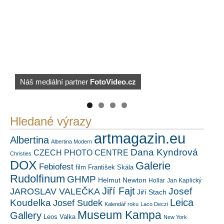
https://kuula.co/profile/PetrSalek/collections
Náš mediální partner
FotoVideo.cz
PetrSalek.com
Hledané výrazy
artmagazin.eu
Albertina
Albertina Modern
Dana Kyndrová
CZECH PHOTO CENTRE
Christies
DOX
Galerie
Febiofest
film
František Skála
Rudolfinum
GHMP
Helmut Newton
Hollar
Jan Kaplický
Jiří Fajt
Josef
JAROSLAV VALEČKA
Jiří Stach
Leica
Koudelka
Josef Sudek
Kalendář roku
Laco Deczi
Museum Kampa
Gallery
Leos Valka
New York