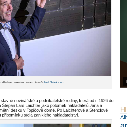
 odhaluje pamětní desku. Foto©
PetrSalek.com
 slavné novinářské a podnikatelské rodiny, která od r. 1926 do
a Štěpán Lars Laichter jako potomek nakladatelů Jana a
Hl
 pamětní desku v Topičově domě. Po Laichterově a Štenclově
 připomínku sídla zaniklého nakladatelství.
Al
a