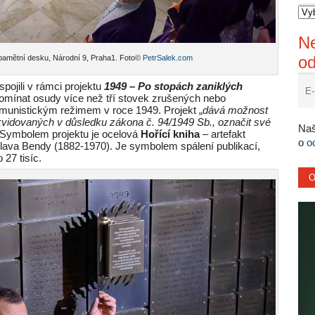
Ne
o
 pamětní desku, Národní 9, Praha1. Foto©
PetrSalek.com
pojili v rámci projektu
1949 – Po stopách zaniklých
připomínat osudy více než tří stovek zrušených nebo
omunistickým režimem v roce 1949. Projekt „
dává možnost
kvidovaných v důsledku zákona č. 94/1949 Sb., označit své
Naš
Symbolem projektu je ocelová
Hořící kniha
– artefakt
o
o
slava Bendy (1882-1970). Je symbolem spálení publikací,
 27 tisíc.