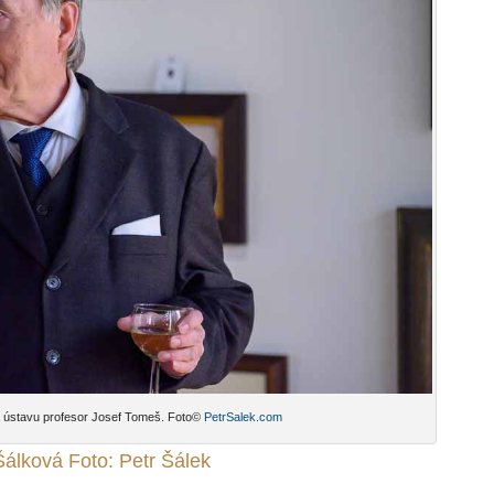
 ústavu profesor Josef Tomeš. Foto©
PetrSalek.com
Šálková Foto: Petr Šálek