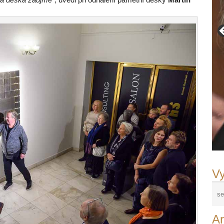
Vy
Ar