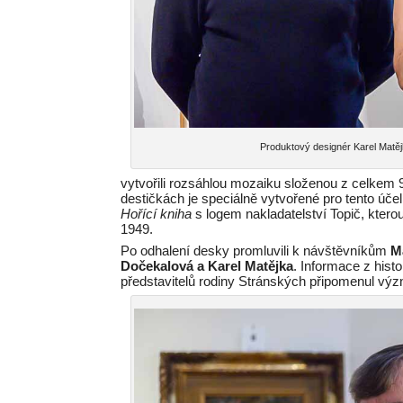
Produktový designér Karel Matě
vytvořili rozsáhlou mozaiku složenou z celkem
destičkách je speciálně vytvořené pro tento úče
Hořící kniha
s logem nakladatelství Topič, ktero
1949.
Po odhalení desky promluvili k návštěvníkům
M
Dočekalová a Karel Matějka
. Informace z hist
představitelů rodiny Stránských připomenul vý