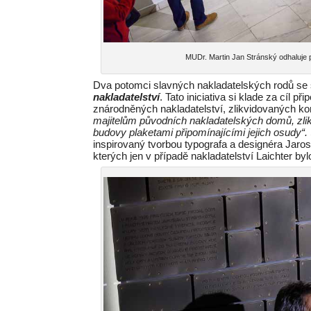
MUDr. Martin Jan Stránský odhaluje
Dva potomci slavných nakladatelských rodů se s
nakladatelství
. Tato iniciativa si klade za cíl 
znárodněných nakladatelství, zlikvidovaných k
majitelům původních nakladatelských domů, zli
budovy plaketami připomínajícími jejich osudy“.
inspirovaný tvorbou typografa a designéra Jaro
kterých jen v případě nakladatelství Laichter bylo