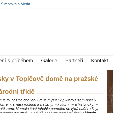
na Šimotová a Meda
 Museu Kampa
ní s příběhem
Galerie
Partneři
Kontakt
sky v Topičově domě na pražské
árodní třídě
je to vlastně docílení určité myšlenky, kterou jsem nosil v
 domem, s naší rodinou a s různými kulturními a historickými
 naší zemi. Nemalá část tohohle pomníku se týká naší rodiny,
 ta deska zaujme
“, uvedl při odhalení pamětní desky
Martin