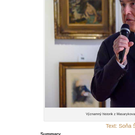
Významný historik z Masarykova
Text: Soňa 
Summary