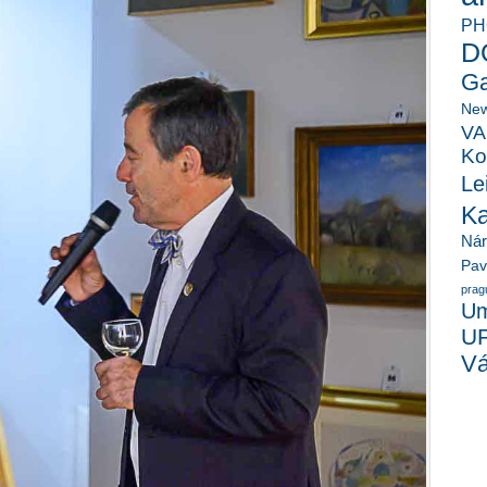
PH
D
Ga
New
VA
Ko
Le
K
Ná
Pav
prag
Um
U
Vá