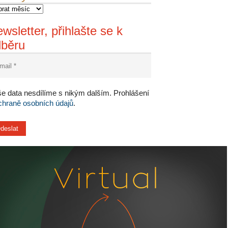
wsletter, přihlašte se k
dběru
e data nesdílíme s nikým dalším. Prohlášení
chraně osobních údajů
.