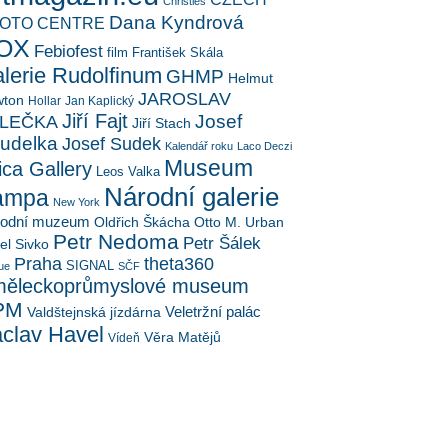
Christies
Dana Kyndrová
OTO CENTRE
OX
Febiofest
film
František Skála
lerie Rudolfinum
GHMP
Helmut
JAROSLAV
ton
Hollar
Jan Kaplický
Jiří Fajt
Josef
LEČKA
Jiří Stach
udelka
Josef Sudek
Kalendář roku
Laco Deczi
Museum
ica Gallery
Leos Valka
Národní galerie
ampa
New York
rodní muzeum
Oldřich Škácha
Otto M. Urban
Petr Nedoma
Petr Šálek
el Sivko
Praha
theta360
SIGNAL
ue
SČF
ěleckoprůmyslové museum
PM
Veletržní palác
Valdštejnská jízdárna
clav Havel
Věra Matějů
Vídeň