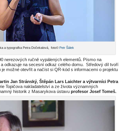
jka a typografka Petra Dočekalová, foto©
Petr Šálek
 90 nerezových ručně vypálených elementů. Písmo na
l a odkazuje na secesní odkaz celého domu. Středový díl tvoří
u je možné otevřít a načíst si QR-kód s informacemi o projektu
artin Jan Stránský, Štěpán Lars Laichter a výtvarníci Petra
orie Topičova nakladatelství a ze života významných
znamný historik z Masarykova ústavu
profesor Josef Tomeš.