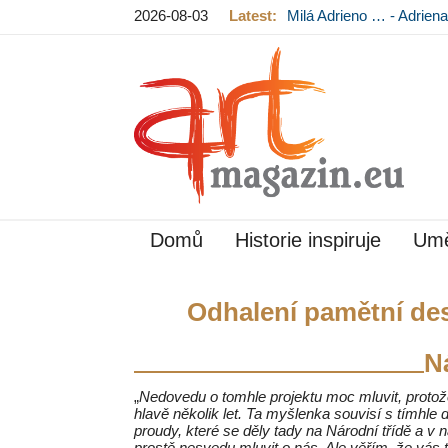
2026-08-03
Latest:
Milá Adrieno … - Adrie
Mládková na výstavě v
Domů
Historie inspiruje
Umě
Odhalení pamětní de
N
„
Nedovedu o tomhle projektu moc mluvit, protože 
hlavě několik let. Ta myšlenka souvisí s tímhle
proudy, které se děly tady na Národní třídě a v
prostě nesvedu mluvit o nás. Ale věřím, že vás