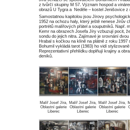
z tvůrčí skupiny M 57. Význam hospod a vináre
obrazů U Tygra a Neděle – kostel Jenišovice z
Samostatnou kapitolou jsou Jírovy psychologick
1952 na ochozu haly, který ještě nenese Jírův c
portrétů malířových přátel a souputníků. Např. m
Kemr na obrazech Josefa Jíry vzbuzují pocit, že 
sondu do jejich nitra. Zajímavé je srovnání dv
Hrabal s kočkou na klíně na plátně z roku 1997 
Bohumil vykládá tarot (1983) ho vidí stylizovaně
Reprezentativní přehlídku doplňují krajiny a obr
deníků.
Malíř Josef Jíra,
Malíř Josef Jíra,
Malíř Josef Jíra,
M
Oblastní galerie
Oblastní galerie
Oblastní galerie
O
Liberec
Liberec
Liberec