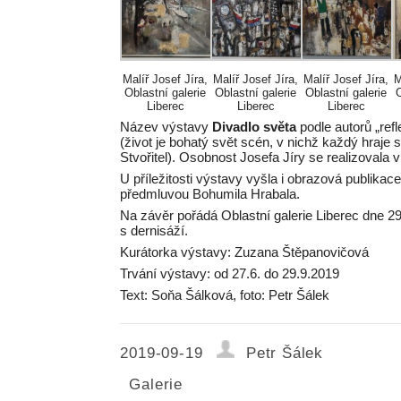
Malíř Josef Jíra,
Malíř Josef Jíra,
Malíř Josef Jíra,
M
Oblastní galerie
Oblastní galerie
Oblastní galerie
O
Liberec
Liberec
Liberec
Název výstavy
Divadlo světa
podle autorů „ref
(život je bohatý svět scén, v nichž každý hraje 
Stvořitel). Osobnost Josefa Jíry se realizovala v
U příležitosti výstavy vyšla i obrazová publika
předmluvou Bohumila Hrabala.
Na závěr pořádá Oblastní galerie Liberec dne 
s dernisáží.
Kurátorka výstavy: Zuzana Štěpanovičová
Trvání výstavy: od 27.6. do 29.9.2019
Text: Soňa Šálková, foto: Petr Šálek
2019-09-19
Petr Šálek
Galerie