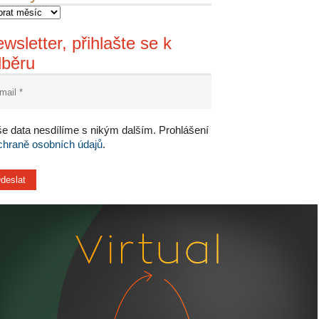
wsletter, přihlašte se k
dběru
e data nesdílíme s nikým dalším. Prohlášení
chraně osobních údajů
.