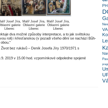
PH
D
Ga
alíř Josef Jíra,
Malíř Josef Jíra,
Malíř Josef Jíra,
New
blastní galerie
Oblastní galerie
Oblastní galerie
Liberec
Liberec
Liberec
VA
lektuje dva možné způsoby interpretace, a to jak světskou
Ko
svou roli) i křesťanskou (v pozadí všeho dění se nachází Bůh-
Le
 obou.“
K
ce Život bez rukávů – Deník Josefa Jíry 1970/1971 s
Ná
29.9. 2019 v 15.00 hod. vzpomínkové odpoledne spojené
Pav
prag
Um
U
Vá