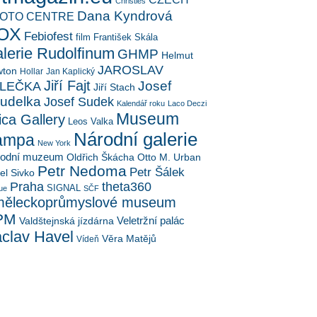
Christies
Dana Kyndrová
OTO CENTRE
OX
Febiofest
film
František Skála
lerie Rudolfinum
GHMP
Helmut
JAROSLAV
ton
Hollar
Jan Kaplický
Jiří Fajt
Josef
LEČKA
Jiří Stach
udelka
Josef Sudek
Kalendář roku
Laco Deczi
Museum
ica Gallery
Leos Valka
Národní galerie
ampa
New York
rodní muzeum
Oldřich Škácha
Otto M. Urban
Petr Nedoma
Petr Šálek
el Sivko
Praha
theta360
SIGNAL
ue
SČF
ěleckoprůmyslové museum
PM
Veletržní palác
Valdštejnská jízdárna
clav Havel
Věra Matějů
Vídeň