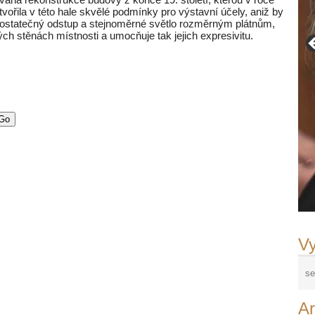
tvořila v této hale skvělé podmínky pro výstavní účely, aniž by
e dostatečný odstup a stejnoměrné světlo rozměrným plátnům,
h stěnách místnosti a umocňuje tak jejich expresivitu.
Vy
Ar