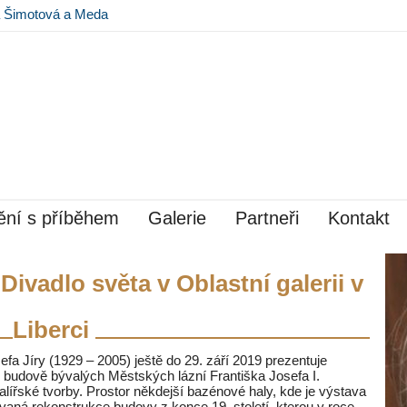
na Šimotová a Meda
 Museu Kampa
ní s příběhem
Galerie
Partneři
Kontakt
 Divadlo světa v Oblastní galerii v
Liberci
sefa Jíry (1929 – 2005) ještě do 29. září 2019 prezentuje
é budově bývalých Městských lázní Františka Josefa I.
alířské tvorby. Prostor někdejší bazénové haly, kde je výstava
aná rekonstrukce budovy z konce 19. století, kterou v roce