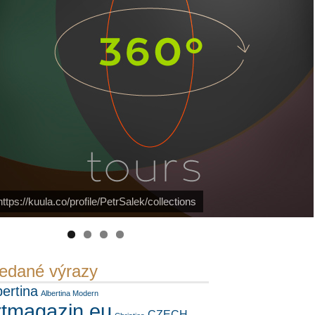
PetrSalek.com
https://kuula.co/profile/PetrSalek/collections
Náš mediální partner
FotoVideo.cz
edané výrazy
bertina
Albertina Modern
rtmagazin.eu
CZECH