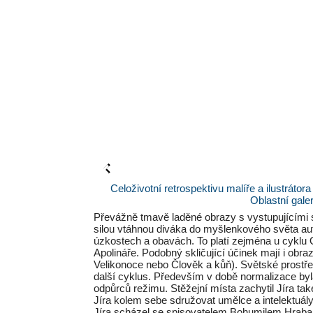
Celoživotní retrospektivu malíře a ilustrátor
Oblastní galer
Převážně tmavě laděné obrazy s vystupujícími sv
silou vtáhnou diváka do myšlenkového světa auto
úzkostech a obavách. To platí zejména u cyklu 
Apolináře. Podobný skličující účinek mají i obr
Velikonoce nebo Člověk a kůň). Světské prostřed
další cyklus. Především v době normalizace byla
odpůrců režimu. Stěžejní místa zachytil Jíra ta
Jíra kolem sebe sdružovat umělce a intelektuál
Jíra scházel se spisovatelem Bohumilem Hraba