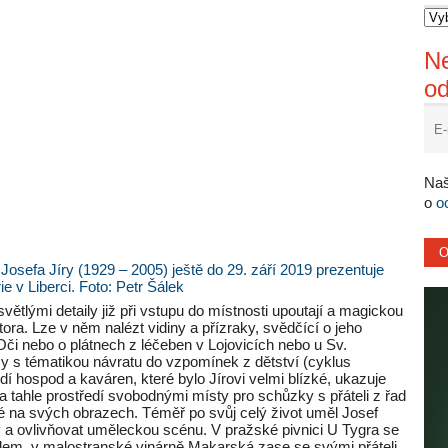
Ne
o
Naš
o
o
a Josefa Jíry (1929 – 2005) ještě do 29. září 2019 prezentuje
ie v Liberci. Foto: Petr Šálek
ětlými detaily již při vstupu do místnosti upoutají a magickou
ra. Lze v něm nalézt vidiny a přízraky, svědčící o jeho
Oči nebo o plátnech z léčeben v Lojovicích nebo u Sv.
azy s tématikou návratu do vzpomínek z dětství (cyklus
í hospod a kaváren, které bylo Jírovi velmi blízké, ukazuje
 tahle prostředí svobodnými místy pro schůzky s přáteli z řad
ké na svých obrazech. Téměř po svůj celý život uměl Josef
y a ovlivňovat uměleckou scénu. V pražské pivnici U Tygra se
lem, v malostranské vinárně Makarská zase se svými přáteli