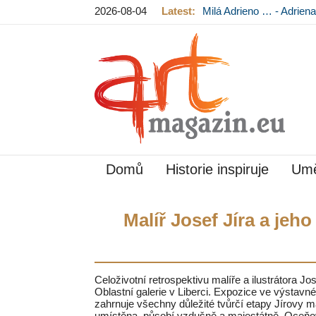
2026-08-04
Latest:
Milá Adrieno … - Adrie
Mládková na výstavě v
Domů
Historie inspiruje
Umě
Malíř Josef Jíra a jeho
Celoživotní retrospektivu malíře a ilustrátora Jo
Oblastní galerie v Liberci. Expozice ve výstavn
zahrnuje všechny důležité tvůrčí etapy Jírovy m
umístěna, působí vzdušně a majestátně. Oceňov