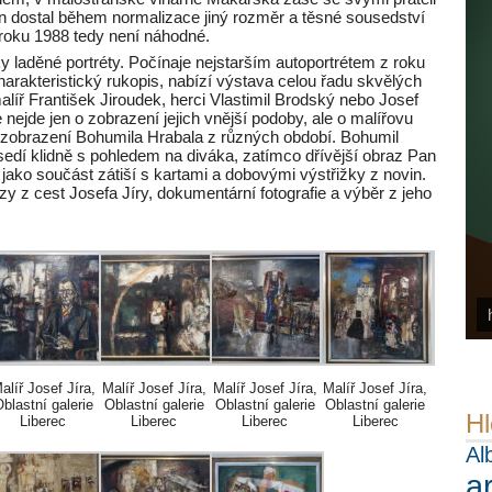
n dostal během normalizace jiný rozměr a těsné sousedství
 roku 1988 tedy není náhodné.
y laděné portréty. Počínaje nejstarším autoportrétem z roku
harakteristický rukopis, nabízí výstava celou řadu skvělých
alíř František Jiroudek, herci Vlastimil Brodský nebo Josef
nejde jen o zobrazení jejich vnější podoby, ale o malířovu
ou zobrazení Bohumila Hrabala z různých období. Bohumil
sedí klidně s pohledem na diváka, zatímco dřívější obraz Pan
 jako součást zátiší s kartami a dobovými výstřižky z novin.
azy z cest Josefa Jíry, dokumentární fotografie a výběr z jeho
alíř Josef Jíra,
Malíř Josef Jíra,
Malíř Josef Jíra,
Malíř Josef Jíra,
blastní galerie
Oblastní galerie
Oblastní galerie
Oblastní galerie
Hl
Liberec
Liberec
Liberec
Liberec
Al
a