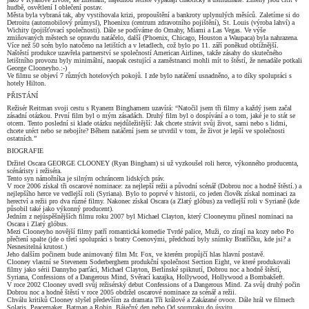
hudbě, osvětlení I oblečení postav.
Města byla vybraná tak, aby vystihovala krizi, propouštění a bankroty uplynulých měsíců. Zaletíme si do
Detroitu (automobilový průmysl), Phoenixu (centrum zdravotního pojištění), St. Louis (výroba lahví) a
Wichity (pojišťovací společnosti). Dále se podíváme do Omahy, Miami a Las Vegas. Ve výše
zmiňovaných městech se opravdu natáčelo, další (Phoenix, Chicago, Houston a Waupaca) byla nahrazena.
Více než 50 scén bylo natočeno na letištích a v letadlech, což bylo po 11. září poněkud obtížnější.
Naštěstí produkce uzavřela partnerství se společností American Airlines, takže zásahy do skutečného
letištního provozu byly minimální, naopak cestující a zaměstnanci mohli mít to štěstí, že nenadále potkali
George Clooneyho.:-)
Ve filmu se objeví 7 různých hotelových pokojů. I zde bylo natáčení usnadněno, a to díky spolupráci s
hotely Hilton.
PŘISTÁNÍ
Režisér Reitman svoji cestu s Ryanem Binghamem uzavírá: “Natočil jsem tři filmy a každý jsem začal
zásadní otázkou. První film byl o mým zásadách. Druhý film byl o dospívání a o tom, jaké je to stát se
otcem. Tento poslední si klade otázku nejdůležitější: Jak chcete strávit svůj život, sami nebo s lidmi,
chcete utéct nebo se nebojíte? Během natáčení jsem se utvrdil v tom, že život je lepší ve společnosti
ostatních.”
BIOGRAFIE
Držitel Oscara GEORGE CLOONEY (Ryan Bingham) si už vyzkoušel roli herce, výkonného producenta,
scénáristy i režiséra.
Tento syn námořníka je silným ochráncem lidských práv.
V roce 2006 získal tři oscarové nominace: za nejlepší režii a původní scénář (Dobrou noc a hodně štěstí.) a
nejlepšího herce ve vedlejší roli (Syriana). Bylo to poprvé v historii, co jeden člověk získal nominaci za
herectví a režii pro dva různé filmy. Nakonec získal Oscara (a Zlatý glóbus) za vedlejší roli v Syrianě (kde
působil také jako výkonný producent).
Jedním z nejúspěšnějších filmu roku 2007 byl Michael Clayton, který Clooneymu přinesl nominaci na
Oscara i Zlatý glóbus.
Mezi Clooneyho novější filmy patří romantická komedie Tvrdé palice, Muži, co zírají na kozy nebo Po
přečtení spalte (jde o třetí spolupráci s bratry Coenovými, předchozí byly snímky Bratříčku, kde jsi? a
Nesnesitelná krutost.)
Jeho dalším počinem bude animovaný film Mr. Fox, ve kterém propůjčí hlas hlavní postavě.
Clooney vlastní se Stevenem Soderberghem produkční společnost Section Eight, ve které produkovali
filmy jako sérii Dannyho parťáci, Michael Clayton, Berlínské spiknutí, Dobrou noc a hodně štěstí,
Syriana, Confessions of a Dangerous Mind, Svěrací kazajka, Hollywood, Hollywood a Bombakšeft.
V roce 2002 Clooney uvedl svůj režisérský debut Confessions of a Dangerous Mind. Za svůj druhý počin
Dobrou noc a hodně štěstí v roce 2005 obdržel oscarové nominace za scénář a režii.
Chválu kritiků Clooney slyšel především za dramata Tři králové a Zakázané ovoce. Dále hrál ve filmech
Solaris, Peacemaker, Batman a Robin, Báječný den nebo Od soumraku do úsvitu.