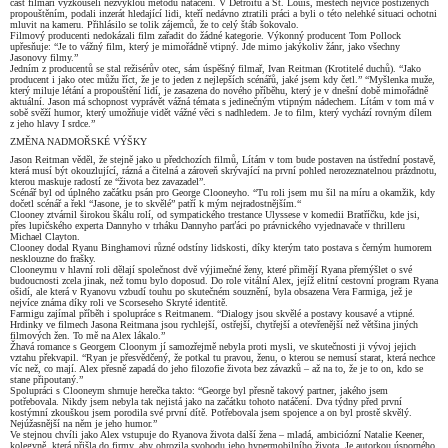
část filmaři vyzkoušeli nezvyklou metodu natáčení. V Detroitu a St. Louis, městech nejvíce postižených
propouštěním, podali inzerát hledající lidi, kteří nedávno ztratili práci a byli o této nelehké situaci ochotni
mluvit na kameru. Přihlásilo se tolik zájemců, že to celý štáb šokovalo.
Filmový producenti nedokázali film zařadit do žádné kategorie. Výkonný producent Tom Pollock
upřesňuje: “Je to vážný film, který je mimořádně vtipný. Jde mimo jakýkoliv žánr, jako všechny
Jasonovy filmy.”
Jedním z producentů se stal režisérův otec, sám úspěšný filmař, Ivan Reitman (Krotitelé duchů). “Jako
producent i jako otec můžu říct, že je to jeden z nejlepších scénářů, jaké jsem kdy četl.” “Myšlenka muže,
který miluje létání a propouštění lidí, je zasazena do nového příběhu, který je v dnešní době mimořádně
aktuální. Jason má schopnost vyprávět vážná témata s jedinečným vtipným nádechem. Lítám v tom má v
sobě svěží humor, který umožňuje vidět vážné věci s nadhledem. Je to film, který vychází rovným dílem
z jeho hlavy I srdce.”
ZMĚNA NADMOŘSKÉ VÝŠKY
Jason Reitman věděl, že stejně jako u předchozích filmů, Lítám v tom bude postaven na ústřední postavě,
která musí být okouzlující, rázná a čitelná a zároveň skrývající na první pohled nerozeznatelnou prázdnotu,
kterou maskuje radostí ze “života bez zavazadel”.
Scénář byl od úplného začátku psán pro George Clooneyho. “Tu roli jsem mu šil na míru a okamžik, kdy
dočetl scénář a řekl “Jasone, je to skvělé” patří k mým nejradostnějším.“
Clooney ztvárnil širokou škálu rolí, od sympatického trestance Ulyssese v komedii Bratříčku, kde jsi,
přes lupičského experta Dannyho v trháku Dannyho parťáci po právnického vyjednavače v thrilleru
Michael Clayton.
Clooney dodal Ryanu Binghamovi různé odstíny lidskosti, díky kterým tato postava s černým humorem
nesklouzne do frašky.
Clooneymu v hlavní roli dělají společnost dvě výjimečné ženy, které přimějí Ryana přemýšlet o své
budoucnosti zcela jinak, než tomu bylo doposud. Do role vitální Alex, jejíž elitní cestovní program Ryana
ošidí, ale která v Ryanovu vzbudí touhu po skutečném souznění, byla obsazena Vera Farmiga, jež je
nejvíce známa díky roli ve Scorseseho Skryté identitě.
Farmigu zajímal příběh i spolupráce s Reitmanem. “Dialogy jsou skvělé a postavy kousavé a vtipné.
Hrdinky ve filmech Jasona Reitmana jsou rychlejší, ostřejší, chytřejší a otevřenější než většina jiných
filmových žen. To mě na Alex lákalo.”
Žhavá romance s Georgem Cloonym jí samozřejmě nebyla proti mysli, ve skutečnosti ji vývoj jejich
vztahu překvapil. “Ryan je přesvědčený, že potkal tu pravou, ženu, o kterou se nemusí starat, která nechce
víc než, co mají. Alex přesně zapadá do jeho filozofie života bez závazků – až na to, že je to on, kdo se
stane připoutaný.”
Spolupráci s Clooneym shrnuje herečka takto: “George byl přesně takový partner, jakého jsem
potřebovala. Nikdy jsem nebyla tak nejistá jako na začátku tohoto natáčení. Dva týdny před první
kostýmní zkouškou jsem porodila své první dítě. Potřebovala jsem spojence a on byl prostě skvělý.
Nejúžasnější na něm je jeho humor.”
Ve stejnou chvíli jako Alex vstupuje do Ryanova života další žena – mladá, ambiciózní Natalie Keener,
kolegyně, která přišla do firmy, aby ohrozila svobodu jeho hypermobilního života. Je autorkou úsporného