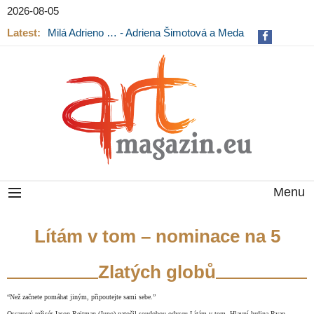
2026-08-05
Latest:
Milá Adrieno … - Adriena Šimotová a Meda
Mládková na výstavě v Museu Kampa
Menu
Lítám v tom – nominace na 5
Zlatých globů
“Než začnete pomáhat jiným, připoutejte sami sebe.”
Oscarový režisér Jason Reitman (Juno) natočil soudobou odyseu Lítám v tom. Hlavní hrdina Ryan