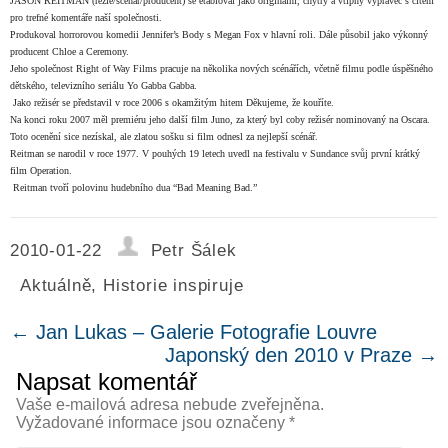
JASON REITMAN (režie/scénář/producent) se etabloval jako originální, chytrý a vtipný vypravěč s citem
pro trefné komentáře naší společnosti.
Produkoval horrorovou komedii Jennifer’s Body s Megan Fox v hlavní roli. Dále působil jako výkonný
producent Chloe a Ceremony.
Jeho společnost Right of Way Films pracuje na několika nových scénářích, včetně filmu podle úspěšného
dětského, televizního seriálu Yo Gabba Gabba.
Jako režisér se představil v roce 2006 s okamžitým hitem Děkujeme, že kouříte.
Na konci roku 2007 měl premiéru jeho další film Juno, za který byl coby režisér nominovaný na Oscara.
Toto ocenění sice nezískal, ale zlatou sošku si film odnesl za nejlepší scénář.
Reitman se narodil v roce 1977. V pouhých 19 letech uvedl na festivalu v Sundance svůj první krátký
film Operation.
Reitman tvoří polovinu hudebního dua “Bad Meaning Bad.”
2010-01-22
Petr Šálek
Aktuálně
,
Historie inspiruje
←
Jan Lukas – Galerie Fotografie Louvre
Japonský den 2010 v Praze
→
Napsat komentář
Vaše e-mailová adresa nebude zveřejněna.
Vyžadované informace jsou označeny
*