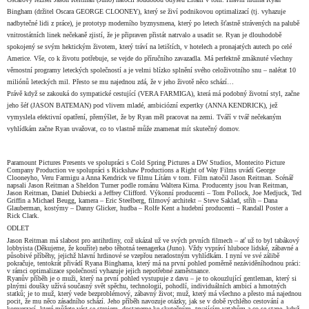
Bingham (držitel Oscara GEORGE CLOONEY), který se živí podnikovou optimalizací (tj. vyhazuje
nadbytečné lidi z práce), je prototyp moderního byznysmena, který po letech šťastně strávených na palubě
vnitrostátních linek nečekaně zjistí, že je připraven přistát natrvalo a usadit se. Ryan je dlouhodobě
spokojený se svým hektickým životem, který tráví na letištích, v hotelech a pronajatých autech po celé
Americe. Vše, co k životu potřebuje, se vejde do příručního zavazadla. Má perfektně zmáknuté všechny
věrnostní programy leteckých společností a je velmi blízko splnění svého celoživotního snu – nalétat 10
miliónů leteckých mil. Přesto se mu najednou zdá, že v jeho životě něco schází…
Právě když se zakouká do sympatické cestující (VERA FARMIGA), která má podobný životní styl, začne
jeho šéf (JASON BATEMAN) pod vlivem mladé, ambiciózní expertky (ANNA KENDRICK), jež
vymyslela efektivní opatření, přemýšlet, že by Ryan měl pracovat na zemi. Tváří v tvář nečekaným
vyhlídkám začne Ryan uvažovat, co to vlastně může znamenat mít skutečný domov.
Paramount Pictures Presents ve spolupráci s Cold Spring Pictures a DW Studios, Montecito Picture
Company Production ve spolupráci s Rickshaw Productions a Right of Way Films uvádí George
Clooneyho, Veru Farmigu a Anna Kendrick ve filmu Lítám v tom. Film natočil Jason Reitman. Scénář
napsali Jason Reitman a Sheldon Turner podle románu Waltera Kirna. Producenty jsou Ivan Reitman,
Jason Reitman, Daniel Dubiecki a Jeffrey Clifford. Výkonní producenti – Tom Pollock, Joe Medjuck, Ted
Griffin a Michael Beugg, kamera – Eric Steelberg, filmový architekt – Steve Saklad, střih – Dana
Glauberman, kostýmy – Danny Glicker, hudba – Rolfe Kent a hudební producenti – Randall Poster a
Rick Clark.
ODLET
Jason Reitman má slabost pro antihrdiny, což ukázal už ve svých prvních filmech – ať už to byl tabákový
lobbyista (Děkujeme, že kouříte) nebo těhotná teenagerka (Juno). Vždy vypráví hluboce lidské, zábavné a
působivé příběhy, jejichž hlavní hrdinové se vzepřou neradostným vyhlídkám. I nyní ve své zálibě
pokračuje, tentokrát přivádí Ryana Binghama, který má na první pohled poměrně nezáviděníhodnou práci:
v rámci optimalizace společností vyhazuje jejich nepotřebné zaměstnance.
Ryanův příběh je o muži, který na první pohled vystupuje z davu – je to okouzlující gentleman, který si
plnými doušky užívá současný svět spěchu, technologií, pohodlí, individuálních ambicí a hmotných
statků; je to muž, který vede bezproblémový, zábavný život; muž, který má všechno a přesto má najednou
pocit, že mu něco zásadního schází. Jeho příběh navozuje otázky, jak se v době rychlého cestování a
konverzací, které můžete vést se strojem, dostaneme ke skutečným, trvajícím vztahům a co se stane, když