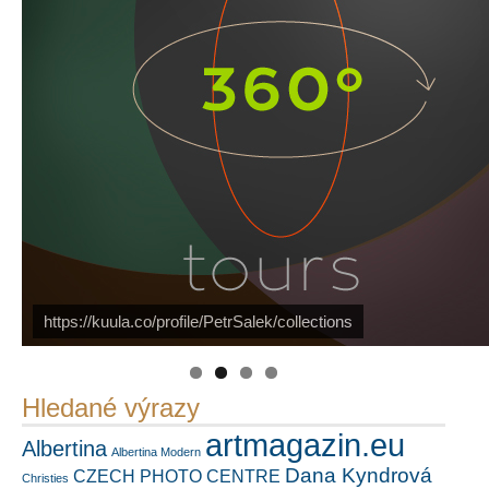
https://kuula.co/profile/PetrSalek/collections
Náš mediální partner
PetrSalek.com
FotoVideo.cz
Hledané výrazy
artmagazin.eu
Albertina
Albertina Modern
Dana Kyndrová
CZECH PHOTO CENTRE
Christies