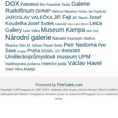
DOX
Galerie
Febiofest
film
František Skála
Rudolfinum
GHMP
Helmut Newton
Hollar
Jan Kaplický
Jiří Fajt
Josef
JAROSLAV VALEČKA
Jiří Stach
Leica
Koudelka
Josef Sudek
Kalendář roku
Laco Deczi
Museum Kampa
Gallery
Leos Valka
New York
Národní galerie
Národní muzeum
Oldřich
Petr Nedoma
Petr
Škácha
Otto M. Urban
Pavel Sivko
Šálek
Praha
theta360
SIGNAL
prague
SČF
UPM
Uměleckoprůmyslové museum
Václav Havel
Veletržní palác
Valdštejnská jízdárna
Věra Matějů
Vídeň
Powered by
PetrSalek.com
Copyright ©​ ​​ARTmagazin.eu ​1997-2019​.​ Jakékoliv užití obsahu včetně převzetí, šíření či dalšího
zpřístupňování článků a fotografií je dovoleno pouze se svolením ​ARTmagazin.eu​ ​a s uvedením
zdroje.