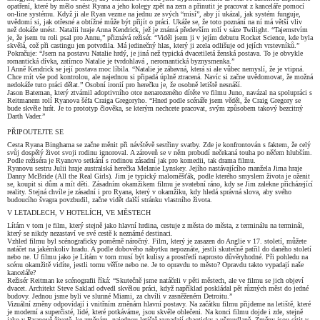
opatření, které by mělo snést Ryana a jeho kolegy zpět na zem a přinutit je pracovat z kanceláře pomocí
on-line systému. Když ji ale Ryan vezme na jednu ze svých “misí”, aby jí ukázal, jak systém funguje,
uvědomí si, jak otřesné a obtížné může být přijít o práci. Ukáže se, že toto poznání na ní má větší vliv
než dokáže unést. Natalii hraje Anna Kendrick, jež je známá především rolí v sáze Twilight. “Tajemstvím
je, že jsem tu roli psal pro Annu,” přiznává režisér. “Viděl jsem ji v jejím debutu Rocket Science, kde byla
skvělá, což při castingu jen potvrdila. Má jedinečný hlas, který ji zcela odlišuje od jejích vrstevníků.”
Pokračuje: “Jsem na postavu Natalie hrdý, je jiná než typická dvacetiletá ženská postava. To je obvykle
romantická dívka, zatímco Natalie je tvrdohlavá , neromantická byznysmenka.”
I Anně Kendrick se její postava moc líbila. “Natalie je zábavná, která si ale vůbec nemyslí, že je vtipná.
Chce mít vše pod kontrolou, ale najednou si připadá úplně ztracená. Navíc si začne uvědomovat, že možná
nedokáže tuto práci dělat.” Osobní ironií pro herečku je, že osobně letiště nesnáší.
Jason Bateman, který ztvárnil adoptivního otce nenarozeného dítěte ve filmu Juno, navázal na spolupráci s
Reitmanem rolí Ryanova šéfa Craiga Gregoryho. “Hned podle scénáře jsem věděl, že Craig Gregory se
bude skvěle hrát. Je to prototyp člověka, se kterým nechcete pracovat, svým způsobem takový bezcitný
Darth Vader.”
PŘIPOUTEJTE SE
Cesta Ryana Binghama se začne měnit při návštěvě sestřiny svatby. Zde je konfrontován s faktem, že celý
svůj dospělý život svoji rodinu ignoroval. A zároveň se v něm probudí nečekaná touha po něčem hlubším.
Podle režiséra je Ryanovo setkání s rodinou zásadní jak pro komedii, tak drama filmu.
Ryanovu sestru Julii hraje australská herečka Melanie Lynskey. Jejího nastávajícího manžela Jima hraje
Danny McBride (All the Real Girls). Jim je typický maloměšťák, podle kterého smyslem života je oženit
se, koupit si dům a mít děti. Zásadním okamžikem filmu je svatební ráno, kdy se Jim zalekne přicházející
reality. Stejná chvíle je zásadní i pro Ryana, který v okamžiku, kdy hledá správná slova, aby svého
budoucího švagra povzbudil, začne vidět další stránku vlastního života.
V LETADLECH, V HOTELÍCH, VE MĚSTECH
Lítám v tom je film, který stejně jako hlavní hrdina, cestuje z města do města, z terminálu na terminál,
který se nikdy nezastaví ve své cestě k neznámé destinaci.
Vzhled filmu byl scénograficky poměrně náročný. Film, který je zasazen do Anglie v 17. století, můžete
natáčet na jakémkoliv hradu. A podle dobového nábytku nepoznáte, jestli skutečně patřil do daného století
nebo ne. U filmu jako je Lítám v tom musí být kulisy a prostředí naprosto důvěryhodné. Při pohledu na
scénu okamžitě vidíte, jestli tomu věříte nebo ne. Je to opravdu to město? Opravdu takto vypadají naše
kanceláře?
Režisér Reitman ke scénografii říká: “Skutečně jsme natáčeli v pěti městech, ale ve filmu se jich objeví
dvacet. Architekt Steve Saklad odvedl skvělou práci, když například poskládal pět různých měst do jedné
budovy. Jednou jsme byli ve slunné Miami, za chvíli v zasněženém Detroitu.”
Vizuální změny odpovídají i vnitřním změnám hlavní postavy. Na začátku filmu přijdeme na letiště, které
je moderní a superčisté, lidé, které potkáváme, jsou skvěle oblečeni. Na konci filmu dojde i zde, stejně
jako v Ryanově životě, ke změnám, najednou letiště vypadají chaoticky a ušmudlaně. Změny jsou cítit v