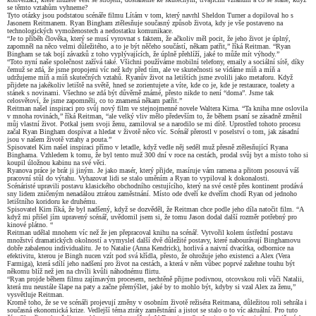
se těmto vztahům vyhneme?
Tyto otázky jsou podstatou scénáře filmu Lítám v tom, který navrhl Sheldon Turner a dopiloval ho s
Jasonem Reitmanem. Ryan Bingham ztělesňuje současný způsob života, kdy je vše postaveno na
technologických vymoženostech a nedostatku komunikace.
“Je to příběh člověka, který se musí vyrovnat s faktem, že ačkoliv měl pocit, že jeho život je úplný,
zapomněl na něco velmi důležitého, a to je být něčeho součástí, někam patřit,” říká Reitman. “Ryan
Bingham se tak bojí závazků z toho vyplývajících, že úplně přehlíží, jaké to může mít výhody.”
“Toto nyní naše společnost zažívá také. Všichni používáme mobilní telefony, emaily a sociální sítě, díky
čemuž se zdá, že jsme propojeni víc než kdy před tím, ale ve skutečnosti se vídáme míň a míň a
udržujeme míň a míň skutečných vztahů. Ryanův život na letištích jsme zvolili jako metaforu. Když
přijdete na jakékoliv letiště na světě, hned se zorientujete a víte, kde co je, kde je restaurace, toalety a
stánek s novinami. Všechno se zdá být důvěrně známé, přesto nikde to není “doma”. Jsme tak
celosvětoví, že jsme zapomněli, co to znamená někam patřit.”
Reitman našel inspiraci pro svůj nový film ve stejnojmenné novele Waltera Kirna. “Ta kniha mne oslovila
v mnoha rovinách,” říká Reitman, “ale velký vliv mělo především to, že během psaní se zásadně změnil
můj vlastní život. Potkal jsem svoji ženu, zamiloval se a narodilo se mi dítě. Uprostřed tohoto procesu
začal Ryan Bingham dospívat a hledat v životě něco víc. Scénář přerostl v poselství o tom, jak zásadní
jsou v našem životě vztahy a pouta.”
Spisovatel Kirn našel inspiraci přímo v letadle, když vedle něj seděl muž přesně ztělesňující Ryana
Binghama. Vzhledem k tomu, že byl tento muž 300 dní v roce na cestách, prodal svůj byt a místo toho si
koupil úložnou kabinu na své věci.
Ryanova práce je brát ji jiným. Je jako masér, který přijde, masíruje vám ramena a přitom posouvá váš
pracovní stůl do výtahu. Vyhazovat lidi se stalo uměním a Ryan to vypiloval k dokonalosti.
Scénáristé upravili postavu klasického obchodního cestujícího, který na své cestě přes kontinent prodává
sny lidem zničeným nenadálou ztrátou zaměstnání. Místo ode dveří ke dveřím chodí Ryan od jednoho
letištního koridoru ke druhému.
Spisovatel Kirn říká, že byl nadšený, když se dozvěděl, že Reitman chce podle jeho díla natočit film. “A
když mi přišel jím upravený scénář, uvědomil jsem si, že tomu Jason dodal další rozměr potřebný pro
kinové plátno. “
Reitman udělal mnohem víc než že jen přepracoval knihu na scénář. Vytvořil kolem ústřední postavu
množství dramatických okolností a vymyslel další dvě důležité postavy, které nabourávají Binghamovu
dobře zabalenou individualitu. Je to Natalie (Anna Kendrick), horlivá a naivní dvacítka, odbornice na
efektivitu, kterou je Bingh nucen vzít pod svá křídla, přesto, že ohrožuje jeho existenci a Alex (Vera
Farmiga), která sdílí jeho nadšení pro život na cestách, a která v něm vůbec poprvé zažehne touhu být
někomu blíž než jen na chvíli kvůli náhodnému flirtu.
“Ryan projde během filmu zajímavým procesem, nechtěně přijme podivnou, otcovskou roli vůči Natalii,
která mu neustále šlape na paty a začne přemýšlet, jaké by to mohlo být, kdyby si vzal Alex za ženu,”
vysvětluje Reitman.
Kromě toho, že se ve scénáři projevují změny v osobním životě režiséra Reitmana, důležitou roli sehrála i
současná ekonomická krize. Vedlejší téma ztráty zaměstnání a jistot se stalo o to víc aktuální. Pro tuto