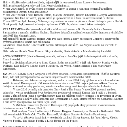
Hrál v několika televizních seriálech, nejznámější je jeho role doktora Rosse v Pohotovosti.
Hrál a spoluprodukoval televizní film Neodvolatelná mise.
V roce 2006 natočil se svým otcem dokument Journey to Darfur a namluvil komentář k dašímu
dokumentu o Darfuru Sand and Sorrow.
V roce 2007 založil s herci Bradem Pittem, Mattem Damonem, Donem Cheadlem a Jerrym Weintraubem
organizaci Not On Our Watch, jejímž cílem je upozorňovat na a bránit masovému násilí v Darfuru.
V roce 2007 mu bylo laureáty Nobelovy ceny uděleno ocenění za přínos v oblasti lidských práv v Darfufu.
O rok později byl jmenoval mírovým vyslancem OSN. Je jedním z osmi takto zvolených.
VERA FARMIGA (Alex) okouzluje diváky každou svoji novou rolí. Naposledy hrála s Peterem
Sarsgaardem v temném thrilleru Orphan. Nedávno dokončila natáčení romantického dramatu z vinařského
prostředí The Vintner’s Luck.
Její nejnovější filmy zahrnují thriller Quid Pro Quo, drama z doby holocaustu Chlapec v pruhovaném
pyžamu a politické drama Nic než pravda.
Za snímek Down to the Bone získala ocenění filmových kritiků v Los Angeles a cenu na festivalu v
Sundance.
Dále hrála ve filmech Never Forever, Skrytá identita, Dveře dokořán a Manchuriánský kandidát.
ANNA KENDRICK (Natalie Keener) je mladá, začínající herečka, jejíž hvězda úspěšně září v divadle,
filmu i televizi.
Poprvé se divákům představila ve filmu Camp. Zatím nejznámější je její role Jesssicy Stanley v sáze
Twilight. Dále hrála ve filmech Scott Pilgrim vs. the World, Rocket Science a The Marc Pease
Experience.
JASON BATEMAN (Craig Gregory) s režisérem Jasonem Reitmanem spolupracoval již dříve na filmu
Juno, kde hrál pravděpodobného, ale zatím nejistého otce nenarozeného dítěte.
Bateman, sám také režisér a producent, získal v roce 2004 Zlatý glóbus za roli v komediálním
seriálu Arrested Development. Od konce tohoto seriálu v roce 2006 hraje v jednom velkém filmu za
druhým a zároveň se coby producent, scénárista a dramaturg vrací ke svým televizním kořenům.
V roce 2010 by měly mít premiéru filmy Paul a The Baster. V roce 2009 pracoval na dvou
snímcích – ve své společnosti F+A Productions produkoval komedii Extract (zde i hrál) a v komedii
Trable v ráji ztělesnil jednu z hlavních postav. Dále ho můžeme vidět v komedii The Invention of Lying.
Bude produkovat a hrát v akční komedii The Remarkable Fellows, kterou režíruje Joe Carnahan (Bateman
s ním dříve spolupracoval na filmu Sejmi eso).
S Mitchem Hurwitzem (Arrested Development) propůjčili hlasy postavám v animovaném,
televizním seriálu Sit Down, Shut Up.
Hrál ve dvou filmech režírovaných Peterem Bergem. Jmenovaly se Hancock a Království. Dále
hrál ve snímcích Říše hraček, The Ex, Rozchod!, Vybíjená, Starsky & Hutch a Prostě sexy.
Ve svých dětských letech hrál v televizních seriálech Silver Spoons, It’s Your Move, Valerie,
Valerie’s Family, The Hogan Family a Little House on the Prairie.