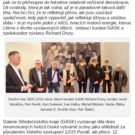
pak se to přehoupne do řekněme relativně neřízené demokracie,
čili svobody, která je tak volná, až je to paradoxně taková další
tíha. Nechci říct, že to reflektují přímo, ale jsou součástí
společnosti, tedy jejich výpověď, jak reflektují tíživou a složitou
dobu – to je myslím jeden z klíčů, hnacích motorů energie, kterou
cítíme v těchto vystavených dílech.
vedoucí kurátor GASK a
spolukurátor výstavy Richard Drury.
Dnešní stav 2025 12/15 zleva: hlavní kurátor GASK Richard Drury, kurátor Josef
Vomáčka, Petr Pavlík, Kurt Gebauer, Ivan Kafka, Michal Rittstein, Václav Bláha,
Jaroslav E. Dvořák (foto: Petr Šálek).
Galerie Středočeského kraje (GASK) vystavuje díla dnes
renomovaných hvězd české výtvarné scény jako ohlédnutí za
působením
Volného seskupení 12/15 Pozdě, ale přece
. 12