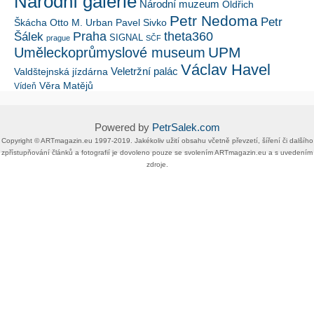
Národní galerie
Národní muzeum
Oldřich
Petr Nedoma
Petr
Škácha
Otto M. Urban
Pavel Sivko
Šálek
Praha
theta360
SIGNAL
prague
SČF
UPM
Uměleckoprůmyslové museum
Václav Havel
Veletržní palác
Valdštejnská jízdárna
Věra Matějů
Vídeň
Powered by
PetrSalek.com
Copyright ©​ ​​ARTmagazin.eu ​1997-2019​.​ Jakékoliv užití obsahu včetně převzetí, šíření či dalšího
zpřístupňování článků a fotografií je dovoleno pouze se svolením ​ARTmagazin.eu​ ​a s uvedením
zdroje.