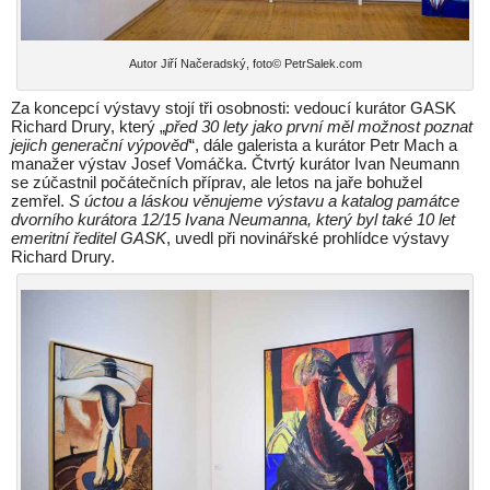
Autor Jiří Načeradský, foto© PetrSalek.com
Za koncepcí výstavy stojí tři osobnosti: vedoucí kurátor GASK
Richard Drury, který „
před 30 lety jako první měl možnost poznat
jejich generační výpověď
“, dále galerista a kurátor Petr Mach a
manažer výstav Josef Vomáčka. Čtvrtý kurátor Ivan Neumann
se zúčastnil počátečních příprav, ale letos na jaře bohužel
zemřel.
S úctou a láskou věnujeme výstavu a katalog památce
dvorního kurátora 12/15 Ivana Neumanna, který byl také 10 let
emeritní ředitel GASK
, uvedl při novinářské prohlídce výstavy
Richard Drury.