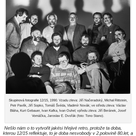
Skupinová fotografie 12/15, 1990. Vzadu zleva: Jiří Načeradský, Michal Rittstein,
Petr Pavlík, Jiří Sopko, Tomáš Švéda, Vladimír Novák; ve středu zleva: Václav
Bláha, Kurt Gebauer, Ivan Kafka, Ivan Ouhel; vpředu zleva: Jiří Beránek, Josef
Vomáčka, Jaroslav E. Dvořák (foto: Tono Stano).
Nešlo nám o to vytvořit jakési hřejivé retro, protože ta doba,
kterou 12/15 reflektuje, to je doba nesvobody v 2.polovině 80.let, a