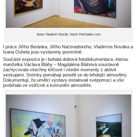
Autor Vladimír Novák, foto© PetrSalek.com
I práce Jiřího Beránka, Jiřího Načeradského, Vladimíra Nováka a
Ivana Ouhela jsou vystaveny posmrtně.
Součástí expozice je i bohatá dobová fotodokumentace, kterou
manželka Václava Bláhy – Magdaléna Bláhová soustavně
zachycovala všechny klíčové i všední momenty z aktivit
seskupení. Snímky pomáhají ponořit se do tehdejší atmosféry.
Dokumentují, že umělci výstavy instalovali svépomocí a vše
probíhalo ve vstřícné a komunitní atmosféře.