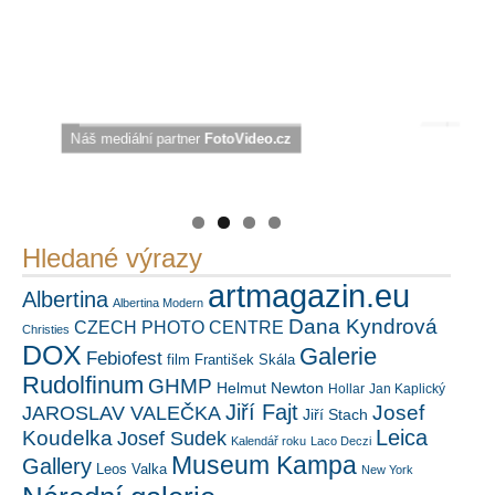
Náš mediální partner
PetrSalek.com
https://kuula.co/profile/PetrSalek/collections
FotoVideo.cz
Hledané výrazy
artmagazin.eu
Albertina
Albertina Modern
Dana Kyndrová
CZECH PHOTO CENTRE
Christies
DOX
Galerie
Febiofest
film
František Skála
Rudolfinum
GHMP
Helmut Newton
Hollar
Jan Kaplický
Jiří Fajt
Josef
JAROSLAV VALEČKA
Jiří Stach
Leica
Koudelka
Josef Sudek
Kalendář roku
Laco Deczi
Museum Kampa
Gallery
Leos Valka
New York