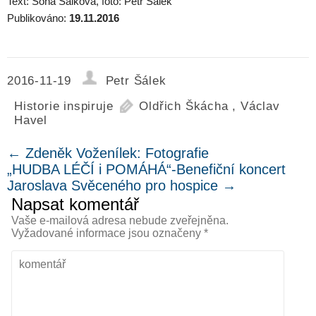
Text: Soňa Šálková, foto: Petr Šálek
Publikováno:
19.11.2016
2016-11-19
Petr Šálek
Historie inspiruje
Oldřich Škácha
,
Václav
Havel
←
Zdeněk Voženílek: Fotografie
„HUDBA LÉČÍ i POMÁHÁ“-Benefiční koncert
Jaroslava Svěceného pro hospice
→
Napsat komentář
Vaše e-mailová adresa nebude zveřejněna.
Vyžadované informace jsou označeny
*