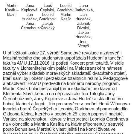
Martin
Jana
Leoš
Leonid
Jana
Kasík –
Kopicová,
Čepiský,
Gorokhov,
Jarkovská,
klavír
Jan
Leonid
Martin
Jan
Hudeček,
Gorokhov,
Kasík
Hudeček,
Jana
Jakub
Zdeňek
Černohouzová
Čepický
Divoký,
Jakub
Hudeček,
Irvin
Venyš
U příležitosti oslav 27. výročí Sametové revoluce a zároveň i
Mezinárodního dne studenstva uspořádala Hudební a taneční
fakulta AMU 17.11.2016 již potřetí Koncert proti totalitě. V sídle
fakulty v Lichtenštejnském paláci na Malostranském náměstí
zazněl výběr skladeb moravských skladatelů dvacátého století,
kteří sami byli obětmi perzekuce totalitních režimů. Pedagogové
a absolventi HAMU předvedli na koncertu náročný program.
Martin Kasík brilantně zahájil třemi skladbami pro klavír od
Klementa Slavického a na něj navázalo Trio Trifoglio Jany
Černohouzové, Jany Kopicové a Jana Hudečka skladbou pro
hoboj, klarinet a fagot. Trio pro smyčce v podání členů Wihanova
kvarteta bratrů Čepických a Leonida Gorkhova připomenulo dílo
Gideona Kleina, kterého v pouhých 25 letech popravili nacisté.
Variace na slovenskou lidovou v interpretaci Leonida Gorokhova
na violoncello a Martina Kasíka na klavír připomenuly setrvalé
pouto Bohuslava Martinů k vlasti ještě i na konci života ve