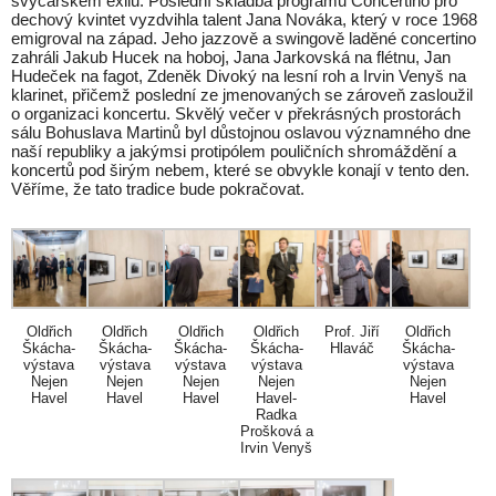
švýcarském exilu. Poslední skladba programu Concertino pro
dechový kvintet vyzdvihla talent Jana Nováka, který v roce 1968
emigroval na západ. Jeho jazzově a swingově laděné concertino
zahráli Jakub Hucek na hoboj, Jana Jarkovská na flétnu, Jan
Hudeček na fagot, Zdeněk Divoký na lesní roh a Irvin Venyš na
klarinet, přičemž poslední ze jmenovaných se zároveň zasloužil
o organizaci koncertu. Skvělý večer v překrásných prostorách
sálu Bohuslava Martinů byl důstojnou oslavou významného dne
naší republiky a jakýmsi protipólem pouličních shromáždění a
koncertů pod širým nebem, které se obvykle konají v tento den.
Věříme, že tato tradice bude pokračovat.
Oldřich
Oldřich
Oldřich
Oldřich
Prof. Jiří
Oldřich
Škácha-
Škácha-
Škácha-
Škácha-
Hlaváč
Škácha-
výstava
výstava
výstava
výstava
výstava
Nejen
Nejen
Nejen
Nejen
Nejen
Havel
Havel
Havel
Havel-
Havel
Radka
Prošková a
Irvin Venyš