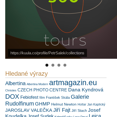
PetrSalek.com
https://kuula.co/profile/PetrSalek/collections
Náš mediální partner
FotoVideo.cz
Hledané výrazy
artmagazin.eu
Albertina
Albertina Modern
Dana Kyndrová
CZECH PHOTO CENTRE
Christies
DOX
Galerie
Febiofest
film
František Skála
Rudolfinum
GHMP
Helmut Newton
Hollar
Jan Kaplický
Jiří Fajt
Josef
JAROSLAV VALEČKA
Jiří Stach
Leica
Koudelka
Josef Sudek
Kalendář roku
Laco Deczi