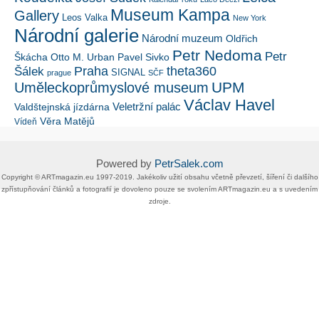
Museum Kampa
Gallery
Leos Valka
New York
Národní galerie
Národní muzeum
Oldřich
Petr Nedoma
Petr
Škácha
Otto M. Urban
Pavel Sivko
Šálek
Praha
theta360
SIGNAL
prague
SČF
UPM
Uměleckoprůmyslové museum
Václav Havel
Veletržní palác
Valdštejnská jízdárna
Věra Matějů
Vídeň
Powered by
PetrSalek.com
Copyright ©​ ​​ARTmagazin.eu ​1997-2019​.​ Jakékoliv užití obsahu včetně převzetí, šíření či dalšího
zpřístupňování článků a fotografií je dovoleno pouze se svolením ​ARTmagazin.eu​ ​a s uvedením
zdroje.