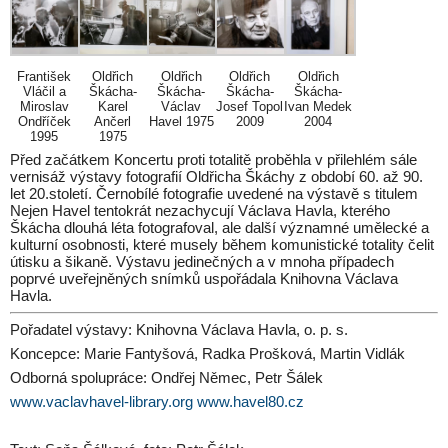
František
Oldřich
Oldřich
Oldřich
Oldřich
Vláčil a
Škácha-
Škácha-
Škácha-
Škácha-
Miroslav
Karel
Václav
Josef Topol
Ivan Medek
Ondříček
Ančerl
Havel 1975
2009
2004
1995
1975
Před začátkem Koncertu proti totalitě proběhla v přilehlém sále
vernisáž výstavy fotografií Oldřicha Škáchy z období 60. až 90.
let 20.století. Černobílé fotografie uvedené na výstavě s titulem
Nejen Havel tentokrát nezachycují Václava Havla, kterého
Škácha dlouhá léta fotografoval, ale další významné umělecké a
kulturní osobnosti, které musely během komunistické totality čelit
útisku a šikaně. Výstavu jedinečných a v mnoha případech
poprvé uveřejněných snímků uspořádala Knihovna Václava
Havla.
Pořadatel výstavy: Knihovna Václava Havla, o. p. s.
Koncepce: Marie Fantyšová, Radka Prošková, Martin Vidlák
Odborná spolupráce: Ondřej Němec, Petr Šálek
www.vaclavhavel-library.org
www.havel80.cz