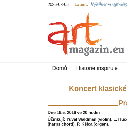
2026-08-05
Latest:
Výstava Fragment
hradě končí
Domů
Historie inspiruje
Koncert klasické
Pr
Dne 18.5. 2016 ve 20 hodin
Účinkují:
Yuval Waldman (violin)
,
L. Huc
(harpsichord)
,
P. Kšica (organ)
.