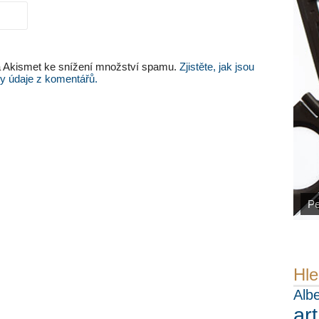
 Akismet ke snížení množství spamu.
Zjistěte, jak jsou
y údaje z komentářů.
Ná
Pe
ht
Hle
Albe
ar