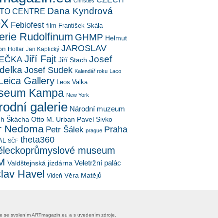
Christies
Dana Kyndrová
TO CENTRE
OX
Febiofest
film
František Skála
erie Rudolfinum
GHMP
Helmut
JAROSLAV
on
Hollar
Jan Kaplický
Jiří Fajt
Josef
EČKA
Jiří Stach
delka
Josef Sudek
Kalendář roku
Laco
Leica Gallery
Leos Valka
seum Kampa
New York
odní galerie
Národní muzeum
ch Škácha
Otto M. Urban
Pavel Sivko
r Nedoma
Petr Šálek
Praha
prague
theta360
AL
SČF
leckoprůmyslové museum
M
Veletržní palác
Valdštejnská jízdárna
lav Havel
Věra Matějů
Vídeň
uze se svolením ​ARTmagazin.eu​ ​a s uvedením zdroje.