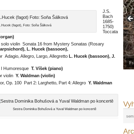
J.S.
Bach
1685-
.Hucek (fagot), Foto: Soňa Šálková
1750)
Toccata
(organ)
or solo violin Sonata 16 from Mystery Sonatas (Rosary
(harpsichord), L. Hucek (bassoon),
r Adagio, Allegro, Largo, Allegretto
L. Hucek (bassoon), J.
Fr
rt I Humoresque
T. Víšek (piano)
r violin
Y. Waldman (violin)
©F
r, Op. 100 Part 2: Larghetto, Part 4: Allegro
Y. Waldman
Ad
Ri
La
Ja
Fr
N
Vyh
Sestra Dominika Bohušová a Yuval Waldman po koncertě
Arc