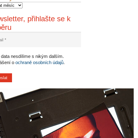
sletter, přihlašte se k
běru
data nesdílíme s nikým dalším.
lášení o
ochraně osobních údajů
.