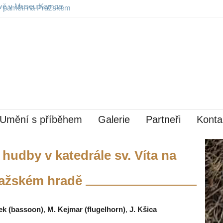
y paměti na Pražském
Umění s příběhem
Galerie
Partneři
Konta
 hudby v katedrále sv. Víta na
ažském hradě
ek (bassoon)
,
M. Kejmar (flugelhorn)
,
J. Kšica