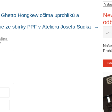
New
etto Hongkew očima uprchlíků a
od
fie ze sbírky PPF v Ateliéru Josefa Sudka
→
něna.
*
Naše 
Proh