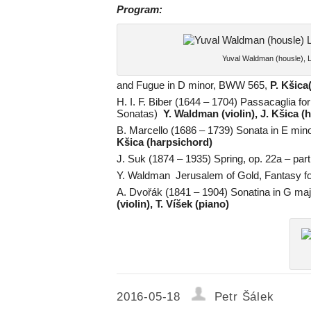
Program:
Yuval Waldman (housle), L
and Fugue in D minor, BWW 565,
P. Kšica
H. I. F. Biber (1644 – 1704) Passacaglia f
Sonatas)
Y. Waldman (violin), J. Kšica 
B. Marcello (1686 – 1739) Sonata in E mino
Kšica (harpsichord)
J. Suk (1874 – 1935) Spring, op. 22a – pa
Y. Waldman Jerusalem of Gold, Fantasy fo
A. Dvořák (1841 – 1904) Sonatina in G majo
(violin), T. Víšek (piano)
2016-05-18
Petr Šálek