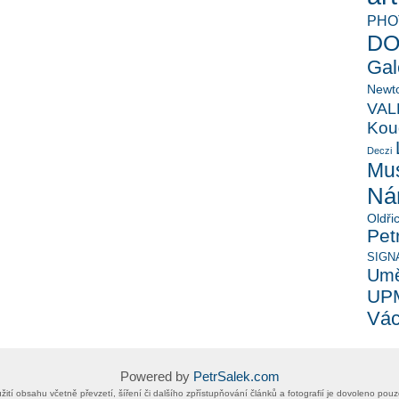
PHO
D
Gal
Newt
VAL
Kou
Deczi
Mu
Nár
Oldři
Pet
SIGN
Umě
UP
Vác
Powered by
PetrSalek.com
 užití obsahu včetně převzetí, šíření či dalšího zpřístupňování článků a fotografií je dovoleno po