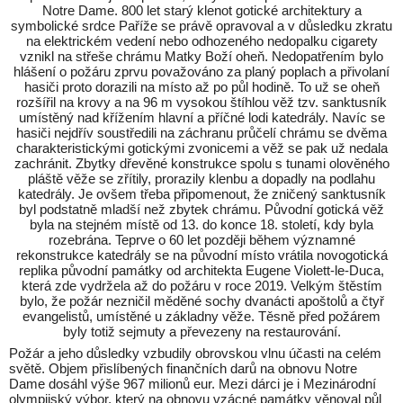
Notre Dame. 800 let starý klenot gotické architektury a
symbolické srdce Paříže se právě opravoval a v důsledku zkratu
na elektrickém vedení nebo odhozeného nedopalku cigarety
vznikl na střeše chrámu Matky Boží oheň. Nedopatřením bylo
hlášení o požáru zprvu považováno za planý poplach a přivolaní
hasiči proto dorazili na místo až po půl hodině. To už se oheň
rozšířil na krovy a na 96 m vysokou štíhlou věž tzv. sanktusník
umístěný nad křížením hlavní a příčné lodi katedrály. Navíc se
hasiči nejdřív soustředili na záchranu průčelí chrámu se dvěma
charakteristickými gotickými zvonicemi a věž se pak už nedala
zachránit. Zbytky dřevěné konstrukce spolu s tunami olověného
pláště věže se zřítily, prorazily klenbu a dopadly na podlahu
katedrály. Je ovšem třeba připomenout, že zničený sanktusník
byl podstatně mladší než zbytek chrámu. Původní gotická věž
byla na stejném místě od 13. do konce 18. století, kdy byla
rozebrána. Teprve o 60 let později během významné
rekonstrukce katedrály se na původní místo vrátila novogotická
replika původní památky od architekta Eugene Violett-le-Duca,
která zde vydržela až do požáru v roce 2019. Velkým štěstím
bylo, že požár nezničil měděné sochy dvanácti apoštolů a čtyř
evangelistů, umístěné u základny věže. Těsně před požárem
byly totiž sejmuty a převezeny na restaurování.
Požár a jeho důsledky vzbudily obrovskou vlnu účasti na celém
světě. Objem přislíbených finančních darů na obnovu Notre
Dame dosáhl výše 967 milionů eur. Mezi dárci je i Mezinárodní
olympijský výbor, který na obnovu vzácné památky věnoval půl