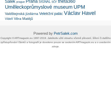
Šálek
Praha
theta360
SIGNAL
prague
SČF
UPM
Uměleckoprůmyslové museum
Václav Havel
Veletržní palác
Valdštejnská jízdárna
Věra Matějů
Vídeň
Powered by
PetrSalek.com
Copyright ©​ ​​ARTmagazin.eu ​1997-2019​.​ Jakékoliv užití obsahu včetně převzetí, šíření či dalšího
zpřístupňování článků a fotografií je dovoleno pouze se svolením ​ARTmagazin.eu​ ​a s uvedením
zdroje.