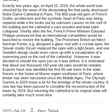
Exactly two years ago, on April 15, 2019, the whole world was
shocked by the news of the devastating fire that partly destroyed
Notre Dame Cathedral in Paris. The 800-year-old gem of French
Gothic architecture and the symbolic heart of Paris was being
repaired while a fire broke out by unknown causes on the roof of
the building and the cathedral´s vast wooden-and-lead spire
collapsed. Shortly after the fire, French Prime Minister Edouard
Philippe announced that an international competition would be
launched to restore the building. The Prominent British architect
Norman Foster, e.g. designed a glass roof with a crystal spire, the
Slovak studio Vizum replaced the spire with a light beam, and one
Swedish design studio even came up with a visualization of a
swimming pool on the roof of the cathedral. However, it was
decided to rebuild the spire just as it was before. It is estimated
that about one thousand 150-year-old oaks would be needed.
Experts have now identified the first 85 oak-trees in the state
forests in the Seine-et-Marne region southeast of Paris, where
timber has been harvested since the Middle Ages. The Olympic
Games in 2024 mean a lot for the prestige of the whole country. A
new law has been passed to complete the reconstruction of the
tower by 2024. But returning the cathedral to its original state will
certainly take much more time.
2021-04-16
Petr Šálek