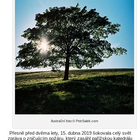
Ilustrační foto:© PetrSalek.com
Přesně před dvěma lety, 15. dubna 2019 šokovala celý svět
zpráva o zničujícím požáru, který zasáhl pařížskou katedrálu