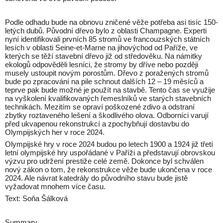
Podle odhadu bude na obnovu zničené věže potřeba asi tisíc 150-
letých dubů. Původní dřevo bylo z oblasti Champagne. Experti
nyní identifikovali prvních 85 stromů ve francouzských státních
lesích v oblasti Seine-et-Marne na jihovýchod od Paříže, ve
kterých se těží stavební dřevo již od středověku. Na námitky
ekologů odpověděli lesníci, že stromy by dříve nebo později
musely ustoupit novým porostům. Dřevo z poražených stromů
bude po zpracování na pile schnout dalších 12 – 19 měsíců a
teprve pak bude možné je použít na stavbě. Tento čas se využije
na vyškolení kvalifikovaných řemeslníků ve starých stavebních
technikách. Mezitím se opraví poškozené zdivo a odstraní
zbytky roztaveného lešení a škodlivého olova. Odborníci varují
před ukvapenou rekonstrukcí a zpochybňují dostavbu do
Olympijských her v roce 2024.
Olympijské hry v roce 2024 budou po letech 1900 a 1924 již třetí
letní olympijské hry uspořádané v Paříži a představují obrovskou
výzvu pro udržení prestiže celé země. Dokonce byl schválen
nový zákon o tom, že rekonstrukce věže bude ukončena v roce
2024. Ale návrat katedrály do původního stavu bude jistě
vyžadovat mnohem více času.
Text: Soňa Šálková
Summary