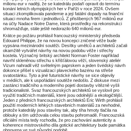
milionu eur v naději, že se katedrálu podaří opravit do termínu
konání letních olympijských her v Paříži v roce 2024. Ovšem
situaci zkomplikovala pandemie a její fatální dopady na finanční
situaci mnoha firem i jednotlivců. Z přislíbených 967 miliónů eur
na účty Nadace Notre Dame, která prostředky na rekonstrukci
shromažďuje, stále ještě nedorazilo 640 milionů eur.
Krátce po požáru prohlásil francouzský ministerský předseda
Edouard Philippe, že na novou koncepci zničené věže bude
vypsána mezinárodní soutěži. Desítky umělců a architektů začali
okamžitě vytvářet návrhy na novou podobu věže i střechy
kostela. Význačný britský architekt Norman Foster například
navrhl skleněnou střechu s křišťálovou věží, slovenský ateliér
Vizum nahradil věž světelným paprskem a jeden švédský návrh
dokonce přišel s vizualizací plaveckého bazénu na střeše
svatostánku. Tyto a jiné futuristické návrhy se sice objevily
v médiích, ale k uspořádání soutěže nedošlo. Z diskuse mezi
zastánci tradičního a moderního pojetí dostavby vítězně vyšli
tradicionalisté. Svaz francouzských architektů se vyslovil pro
využití tradičních materiálů, které jsou odolnější a ekologičtější.
Jeden z předních francouzských architektů Eric Wirth prohlásil
použití moderních lehkých stavebních materiálů za nevhodné,
protože katedrály jsou stavěny tak, aby tíha hmoty tlačila na
oblouky a tím udržovala celou stavbu pohromadě. Francouzská
oficiální místa tedy rozhodla, že pro zachování autenticity a
koherence mistrovského díla gotické architektury bude památka
obnovena ve své původní podobě.