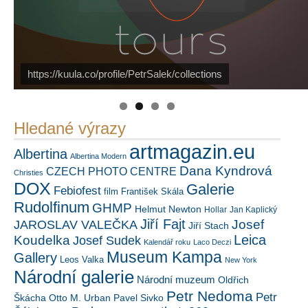
https://kuula.co/profile/PetrSalek/collections
PetrSalek.com
Náš mediální partner
FotoVideo.cz
Hledané výrazy
artmagazin.eu
Albertina
Albertina Modern
Dana Kyndrová
CZECH PHOTO CENTRE
Christies
DOX
Galerie
Febiofest
film
František Skála
Rudolfinum
GHMP
Helmut Newton
Hollar
Jan Kaplický
Jiří Fajt
Josef
JAROSLAV VALEČKA
Jiří Stach
Leica
Koudelka
Josef Sudek
Kalendář roku
Laco Deczi
Museum Kampa
Gallery
Leos Valka
New York
Národní galerie
Národní muzeum
Oldřich
Petr Nedoma
Petr
Škácha
Otto M. Urban
Pavel Sivko