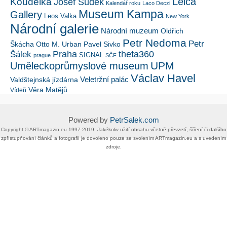
Leica
Koudelka
Josef Sudek
Kalendář roku
Laco Deczi
Museum Kampa
Gallery
Leos Valka
New York
Národní galerie
Národní muzeum
Oldřich
Petr Nedoma
Petr
Škácha
Otto M. Urban
Pavel Sivko
Šálek
Praha
theta360
SIGNAL
prague
SČF
UPM
Uměleckoprůmyslové museum
Václav Havel
Veletržní palác
Valdštejnská jízdárna
Věra Matějů
Vídeň
Powered by
PetrSalek.com
Copyright ©​ ​​ARTmagazin.eu ​1997-2019​.​ Jakékoliv užití obsahu včetně převzetí, šíření či dalšího
zpřístupňování článků a fotografií je dovoleno pouze se svolením ​ARTmagazin.eu​ ​a s uvedením
zdroje.