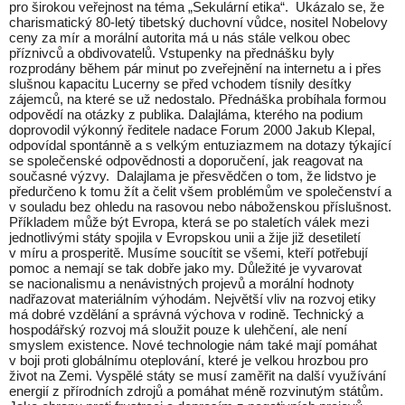
pro širokou veřejnost na téma „Sekulární etika“. Ukázalo se, že
charismatický 80-letý tibetský duchovní vůdce, nositel Nobelovy
ceny za mír a morální autorita má u nás stále velkou obec
příznivců a obdivovatelů. Vstupenky na přednášku byly
rozprodány během pár minut po zveřejnění na internetu a i přes
slušnou kapacitu Lucerny se před vchodem tísnily desítky
zájemců, na které se už nedostalo. Přednáška probíhala formou
odpovědí na otázky z publika. Dalajláma, kterého na podium
doprovodil výkonný ředitele nadace Forum 2000 Jakub Klepal,
odpovídal spontánně a s velkým entuziazmem na dotazy týkající
se společenské odpovědnosti a doporučení, jak reagovat na
současné výzvy. Dalajlama je přesvědčen o tom, že lidstvo je
předurčeno k tomu žít a čelit všem problémům ve společenství a
v souladu bez ohledu na rasovou nebo náboženskou příslušnost.
Příkladem může být Evropa, která se po staletích válek mezi
jednotlivými státy spojila v Evropskou unii a žije již desetiletí
v míru a prosperitě. Musíme soucítit se všemi, kteří potřebují
pomoc a nemají se tak dobře jako my. Důležité je vyvarovat
se nacionalismu a nenávistných projevů a morální hodnoty
nadřazovat materiálním výhodám. Největší vliv na rozvoj etiky
má dobré vzdělání a správná výchova v rodině. Technický a
hospodářský rozvoj má sloužit pouze k ulehčení, ale není
smyslem existence. Nové technologie nám také mají pomáhat
v boji proti globálnímu oteplování, které je velkou hrozbou pro
život na Zemi. Vyspělé státy se musí zaměřit na další využívání
energií z přírodních zdrojů a pomáhat méně rozvinutým státům.