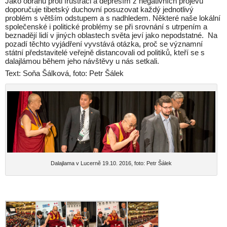
Jako obranu proti frustraci a depresím z negativních projevů
doporučuje tibetský duchovní posuzovat každý jednotlivý
problém s větším odstupem a s nadhledem. Některé naše lokální
společenské i politické problémy se při srovnání s utrpením a
beznadějí lidí v jiných oblastech světa jeví jako nepodstatné. Na
pozadí těchto vyjádření vyvstává otázka, proč se významní
státní představitelé veřejně distancovali od politiků, kteří se s
dalajlámou během jeho návštěvy u nás setkali.
Text: Soňa Šálková, foto: Petr Šálek
Dalajlama v Lucerně 19.10. 2016, foto: Petr Šálek