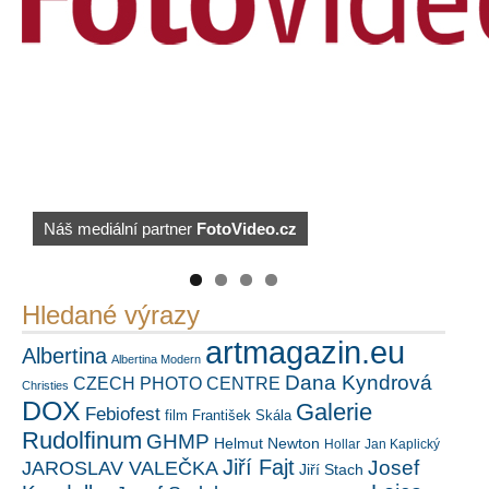
https://kuula.co/profile/PetrSalek/collections
Náš mediální partner
FotoVideo.cz
PetrSalek.com
Hledané výrazy
artmagazin.eu
Albertina
Albertina Modern
Dana Kyndrová
CZECH PHOTO CENTRE
Christies
DOX
Galerie
Febiofest
film
František Skála
Rudolfinum
GHMP
Helmut Newton
Hollar
Jan Kaplický
Jiří Fajt
Josef
JAROSLAV VALEČKA
Jiří Stach