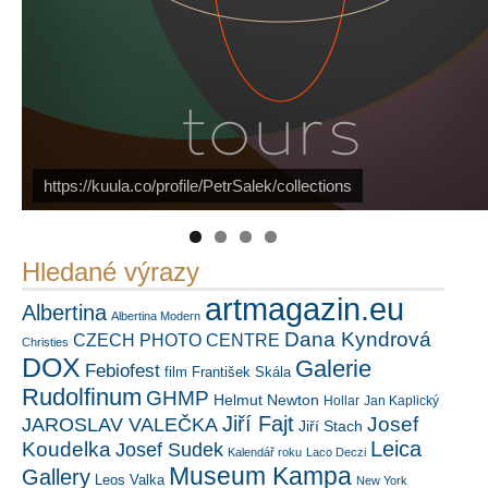
Náš mediální partner
FotoVideo.cz
https://kuula.co/profile/PetrSalek/collections
PetrSalek.com
Hledané výrazy
artmagazin.eu
Albertina
Albertina Modern
Dana Kyndrová
CZECH PHOTO CENTRE
Christies
DOX
Galerie
Febiofest
film
František Skála
Rudolfinum
GHMP
Helmut Newton
Hollar
Jan Kaplický
Jiří Fajt
Josef
JAROSLAV VALEČKA
Jiří Stach
Leica
Koudelka
Josef Sudek
Kalendář roku
Laco Deczi
Museum Kampa
Gallery
Leos Valka
New York