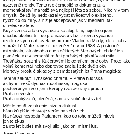
takzvaně trendy. Tento typ černobílého dokumentu a
momentkářství má totiž svá nejlepší léta za sebou. Nikoliv v tom
smyslu, že už by nedokázal vydat svědectví o existenci,
nýbrž co do míry, s níž je akceptován jak v mediální, tak
umělecké sféře.
Když vznikala tato výstava a katalog k ní, nejednou jsem –
shodou okolností – do přehrávače vložil zrovna vydanou
reedici živých nahrávek písničkáře Vladimíra Merty, které nahrál
v pražské Malostranské besedě v červnu 1988. A postupně
mi spínalo, jak obsah a duch některých Mertových tehdejších
písniček, ale v nemenší míře i pražských písní Vlastimila
Třešňáka, souzní s Kučerovými fotografiemi oné doby. Proto jako
volný komentář nebo doprovod zacituji zde dvě sloky
Mertovy proslulé skladby z osmdesátých let Praha magická:
Temná zákoutí Týnského chrámu – Praha husitská
alchymií věků dýcháš rudolfinská, magická
pootevřenými veřejemi Evropy řve své sny sprostá
Praha nevěstek
Praha dobývaná, pleněná, sama v sobě dusí vztek
Město bouří ve sklenici piva a diskusí
básníků píšících svoje verše na schůzích
Na nároží hospoda Parlament, kdo do toho můžeš mluvit –
jen to zkus
za sto let budeš mít svoji ulici jako on, mistr Hus.
Josef Chuchma,