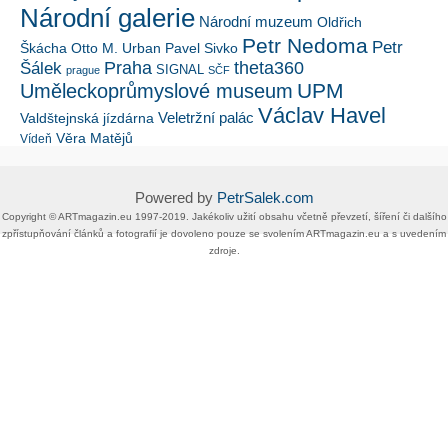
Národní galerie
Národní muzeum
Oldřich
Petr Nedoma
Petr
Škácha
Otto M. Urban
Pavel Sivko
Šálek
Praha
theta360
SIGNAL
prague
SČF
UPM
Uměleckoprůmyslové museum
Václav Havel
Veletržní palác
Valdštejnská jízdárna
Věra Matějů
Vídeň
Powered by
PetrSalek.com
Copyright ©​ ​​ARTmagazin.eu ​1997-2019​.​ Jakékoliv užití obsahu včetně převzetí, šíření či dalšího
zpřístupňování článků a fotografií je dovoleno pouze se svolením ​ARTmagazin.eu​ ​a s uvedením
zdroje.