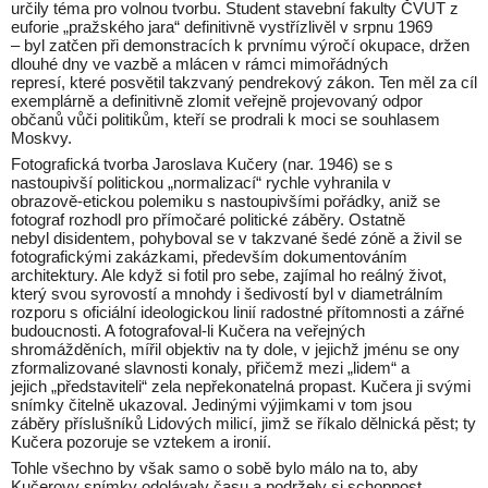
určily téma pro volnou tvorbu. Student stavební fakulty ČVUT z
euforie „pražského jara“ definitivně vystřízlivěl v srpnu 1969
– byl zatčen při demonstracích k prvnímu výročí okupace, držen
dlouhé dny ve vazbě a mlácen v rámci mimořádných
represí, které posvětil takzvaný pendrekový zákon. Ten měl za cíl
exemplárně a definitivně zlomit veřejně projevovaný odpor
občanů vůči politikům, kteří se prodrali k moci se souhlasem
Moskvy.
Fotografická tvorba Jaroslava Kučery (nar. 1946) se s
nastoupivší politickou „normalizací“ rychle vyhranila v
obrazově-etickou polemiku s nastoupivšími pořádky, aniž se
fotograf rozhodl pro přímočaré politické záběry. Ostatně
nebyl disidentem, pohyboval se v takzvané šedé zóně a živil se
fotografickými zakázkami, především dokumentováním
architektury. Ale když si fotil pro sebe, zajímal ho reálný život,
který svou syrovostí a mnohdy i šedivostí byl v diametrálním
rozporu s oficiální ideologickou linií radostné přítomnosti a zářné
budoucnosti. A fotografoval-li Kučera na veřejných
shromážděních, mířil objektiv na ty dole, v jejichž jménu se ony
zformalizované slavnosti konaly, přičemž mezi „lidem“ a
jejich „představiteli“ zela nepřekonatelná propast. Kučera ji svými
snímky čitelně ukazoval. Jedinými výjimkami v tom jsou
záběry příslušníků Lidových milicí, jimž se říkalo dělnická pěst; ty
Kučera pozoruje se vztekem a ironií.
Tohle všechno by však samo o sobě bylo málo na to, aby
Kučerovy snímky odolávaly času a podržely si schopnost