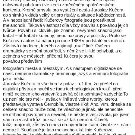
oslovovat publikum i ve zcela změněném společenském
kontextu. Kromě smyslu pro vystižení gesta Jaroslav Kučera
do snímků vkládá velký cit pro rituály a situace každodennosti.
A v neposlední řadě: Kučerovy fotografie jsou prosáknuté
melancholií. Taková vlastnost díla vždy souvisí s povahou jejich
tvůrce. Povahu si člověk, jak známo, nevymění snadno jako
kabát – ať kabát skutečný, nebo názorový a politický. Proto se
Kučerova autorská nátura po roce 1989 v podstatě nezměnila.
Zůstává chodcem, kterého zajímají „malí“ lidé. Ovšem
dramaticky se mění prostředí, v němž se ti lidé pohybují, a o
zejména ve městech, přičemž Kučera je svou
povahou především
fotografem města a městským. A s nástupem digitalizace se
navíc neméně dramaticky proměňuje jazyk a vnímání fotografie
jako média.
Jaroslav Kučera to vše bere v potaz – už tím, že přešel na
digitální přístroj a naučil se řadu technologických kroků, před
nimiž nejeden jeho vrstevník zavírá oči a odmítavě vzdychá: To
už není nic pro mě! -, avšak v linii své volné tvorby, kterou
představuje výstava Černobíle, vlastně říká: Ano, vím, dneska se
celkem snadno může zdát, že všechno je jinak, ale nenechte
se strhnout povrchem a nevidět, že některé věci života, jak jsem
sám na vlastní kůži poznal, se až tak nemění. Člověk
totiž, moji milí, zůstává i mezi druhými lidmi sám, život se s námi
nemazlí. Současně je tato melancholická linie Kučerova
fotografování i dokladem věrnosti tvůrčí metodě, byť ta už není