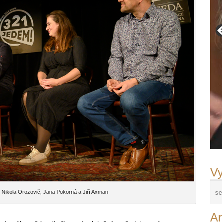
Vy
, Nikola Orozovič, Jana Pokorná a Jiří Axman
Ar