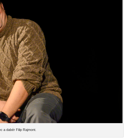
c a dabér Filip Rajmont.