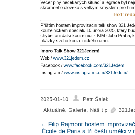
Večer plný nečekaných situací a legrace byl nej
skromného člověka s velkým smyslem pro humor
Text: red
Příštím hostem improvizační talk show 321 Jed
kouzelnickém speciálu 10.února 2025, který bu
chybět ani další kouzelníci z KIM clubu Praha, 
ukázky svého kouzelnického umu.
Impro Talk Show 321Jedem!
Web /
www.321jedem.cz
Facebook /
www.facebook.com/321Jedem
Instagram /
www.instagram.com/321Jedem/
2025-01-10
Petr Šálek
Aktuálně
,
Galerie
,
Náš tip
321Je
←
Filip Rajmont hostem improviza
École de Paris a tři čeští umělci v