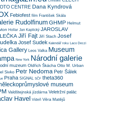
Christies
Dana Kyndrová
OTO CENTRE
OX
Febiofest
film
František Skála
lerie Rudolfinum
GHMP
Helmut
JAROSLAV
ton
Hollar
Jan Kaplický
Jiří Fajt
Josef
LEČKA
Jiří Stach
udelka
Josef Sudek
Kalendář roku
Laco Deczi
Museum
ica Gallery
Leos Valka
Národní galerie
ampa
New York
rodní muzeum
Oldřich Škácha
Otto M. Urban
Petr Nedoma
Petr Šálek
el Sivko
Praha
theta360
SIGNAL
ue
SČF
ěleckoprůmyslové museum
PM
Veletržní palác
Valdštejnská jízdárna
clav Havel
Věra Matějů
Vídeň