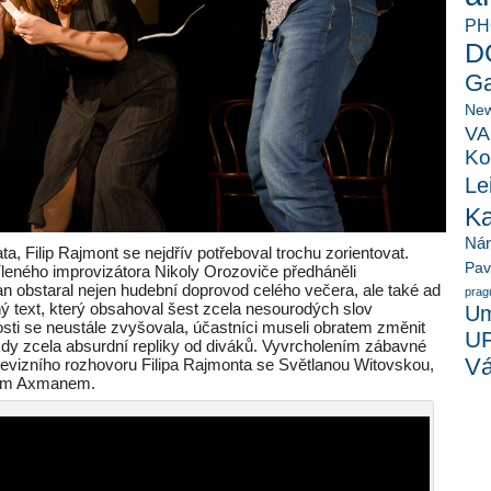
PH
D
Ga
New
VA
Ko
Le
K
Ná
a, Filip Rajmont se nejdřív potřeboval trochu zorientovat.
Pav
íleného improvizátora Nikoly Orozoviče předháněli
an obstaral nejen hudební doprovod celého večera, ale také ad
prag
ný text, který obsahoval šest zcela nesourodých slov
Um
sti se neustále zvyšovala, účastníci museli obratem změnit
U
kdy zcela absurdní repliky od diváků. Vyvrcholením zábavné
Vá
vizního rozhovoru Filipa Rajmonta se Světlanou Witovskou,
iřím Axmanem.