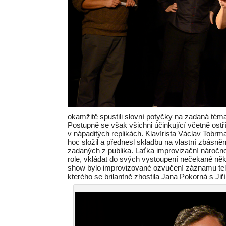
okamžitě spustili slovní potyčky na zadaná témat
Postupně se však všichni účinkující včetně ostř
v nápaditých replikách. Klavírista Václav Tobrm
hoc složil a přednesl skladbu na vlastní zbásně
zadaných z publika. Laťka improvizační náročno
role, vkládat do svých vystoupení nečekané ně
show bylo improvizované ozvučení záznamu tele
kterého se brilantně zhostila Jana Pokorná s J