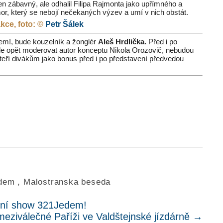
en zábavný, ale odhalil Filipa Rajmonta jako upřímného a
, který se nebojí nečekaných výzev a umí v nich obstát.
akce, foto: ©
Petr Šálek
em!, bude kouzelník a žonglér
Aleš Hrdlička.
Před i po
de opět moderovat autor konceptu Nikola Orozovič, nebudou
kteří divákům jako bonus před i po představení předvedou
dem
,
Malostranska beseda
ční show 321Jedem!
 meziválečné Paříži ve Valdštejnské jízdárně
→