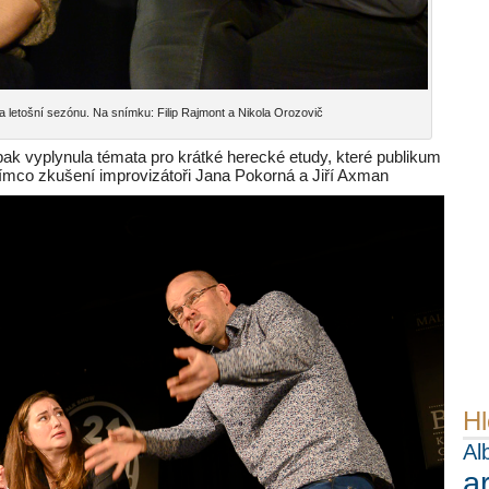
a letošní sezónu. Na snímku: Filip Rajmont a Nikola Orozovič
pak vyplynula témata pro krátké herecké etudy, které publikum
ímco zkušení improvizátoři Jana Pokorná a Jiří Axman
Hl
Al
a