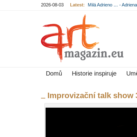
2026-08-03
Latest:
Milá Adrieno … - Adrie
Mládková na výstavě v
Domů
Historie inspiruje
Umě
Improvizační talk show 