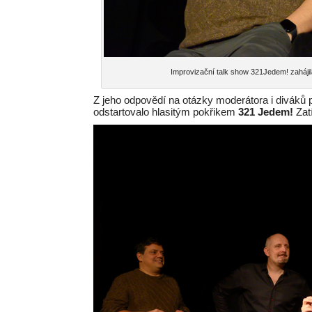
Improvizační talk show 321Jedem! zahájil
Z jeho odpovědí na otázky moderátora i diváků 
odstartovalo hlasitým pokřikem
321 Jedem!
Zat