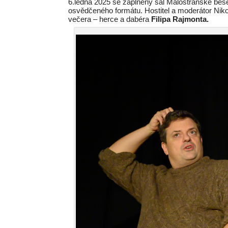
6.ledna 2025 se zaplněný sál Malostranské bese
osvědčeného formátu. Hostitel a moderátor Nik
večera – herce a dabéra
Filipa Rajmonta.