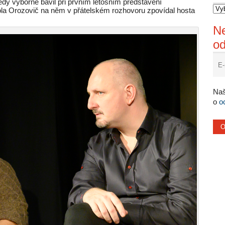
dy výborně bavil při prvním letošním představení
ola Orozovič na něm v přátelském rozhovoru zpovídal hosta
Ne
o
Naš
o
o