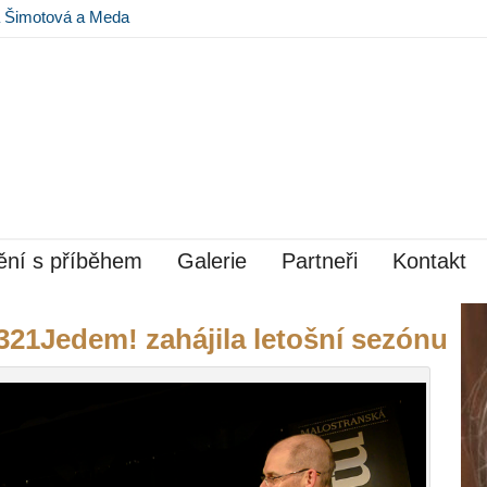
na Šimotová a Meda
 Museu Kampa
ní s příběhem
Galerie
Partneři
Kontakt
321Jedem! zahájila letošní sezónu