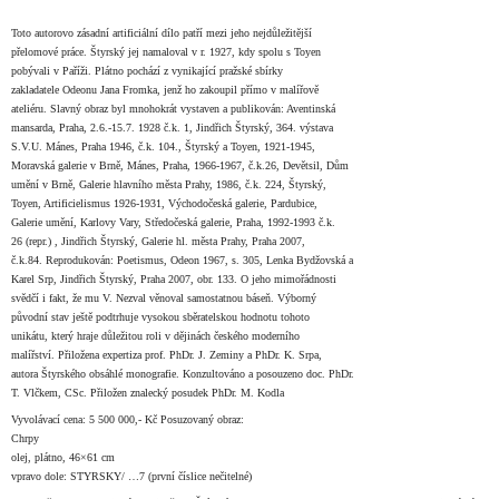
Toto autorovo zásadní artificiální dílo patří mezi jeho nejdůležitější
přelomové práce. Štyrský jej namaloval v r. 1927, kdy spolu s Toyen
pobývali v Paříži. Plátno pochází z vynikající pražské sbírky
zakladatele Odeonu Jana Fromka, jenž ho zakoupil přímo v malířově
ateliéru. Slavný obraz byl mnohokrát vystaven a publikován: Aventinská
mansarda, Praha, 2.6.-15.7. 1928 č.k. 1, Jindřich Štyrský, 364. výstava
S.V.U. Mánes, Praha 1946, č.k. 104., Štyrský a Toyen, 1921-1945,
Moravská galerie v Brně, Mánes, Praha, 1966-1967, č.k.26, Devětsil, Dům
umění v Brně, Galerie hlavního města Prahy, 1986, č.k. 224, Štyrský,
Toyen, Artificielismus 1926-1931, Východočeská galerie, Pardubice,
Galerie umění, Karlovy Vary, Středočeská galerie, Praha, 1992-1993 č.k.
26 (repr.) , Jindřich Štyrský, Galerie hl. města Prahy, Praha 2007,
č.k.84. Reprodukován: Poetismus, Odeon 1967, s. 305, Lenka Bydžovská a
Karel Srp, Jindřich Štyrský, Praha 2007, obr. 133. O jeho mimořádnosti
svědčí i fakt, že mu V. Nezval věnoval samostatnou báseň. Výborný
původní stav ještě podtrhuje vysokou sběratelskou hodnotu tohoto
unikátu, který hraje důležitou roli v dějinách českého moderního
malířství. Přiložena expertiza prof. PhDr. J. Zeminy a PhDr. K. Srpa,
autora Štyrského obsáhlé monografie. Konzultováno a posouzeno doc. PhDr.
T. Vlčkem, CSc. Přiložen znalecký posudek PhDr. M. Kodla
Vyvolávací cena: 5 500 000,- Kč
Posuzovaný obraz:
Chrpy
olej, plátno, 46×61 cm
vpravo dole: STYRSKY/ …7 (první číslice nečitelné)