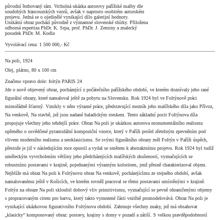
původní řezbovaný rám. Vrcholná ukázka autorovy pařížské malby dle
soudobých francouzských vzorů, avšak v naprosto osobitém autorském
projevu. Jedná se o ojedinělé vynikající dílo galerijní hodnoty.
Unikátní obraz pochází původně z významné slovenské sbírky. Přiložena
odborná expertiza PhDr. K. Srpa, prof. PhDr. J. Zeminy a znalecký
posudek PhDr. M. Kodla
Vyvolávací cena: 1 500 000,- Kč
Na poli, 1924
Olej, plátno, 80 x 100 cm
Značeno vpravo dole: foltýn PARIS 24
Jde o nově objevený obraz, pocházející z počátečního pařížského období, ve kterém doznívaly jeho rané
figurální obrazy, které namaloval ještě za pobytu na Slovensku. Rok 1924 byl ve Foltýnově práci
mimořádně šťastný. Vznikly v něm výrazné práce, představující mezník jeho malířského díla jako Přívoz,
Na venkově, Na stavbě, jež jsou nadané baladickým steskem. Tento základní pocit Foltýnova díla
propojuje všechny jeho tehdejší práce. Obraz Na poli je ukázkou autorova monumentálního realismu
opřeného o osvědčené pyramidální kompoziční vzorce, který v Paříži prošel zřetelným zpevněním pod
vlivem moderního realismu a neoklasicismu. Se svými figurálního obrazy měl Foltýn v Paříži úspěch,
přestože je již v následujícím roce opustil a vydal se směrem k abstraktnímu projevu. Rok 1924 byl tudíž
uměleckým vyvrcholením většiny jeho předcházejících malířských zkušeností, vyznačujících se
robustními postavami v krajině, pojednanými výrazným koloritem, jenž přesně charakterizoval objem.
Nejblíže má obraz Na poli k Foltýnovu obraz Na venkově, pocházejícímu ze stejného období, avšak
namalovanému ještě v Košicích, ve kterém rovněž pracoval se třemi postavami umístěnými v krajině.
Foltýn na obraze Na poli skloubil dobový vliv primitivismu, vyznačující se pevně ohraničenými objemy
s propracovaným citem pro barvu, který takto vymezené části vnitřně promodelovává. Obraz Na poli je
vynikající ukázkovou figurativního Foltýnova období. Zahrnuje všechny znaky, jež má obsahovat
„klasicky“ komponovaný obraz: postavy, krajiny s domy v pozadí a zátiší. S velkou pravděpodobností