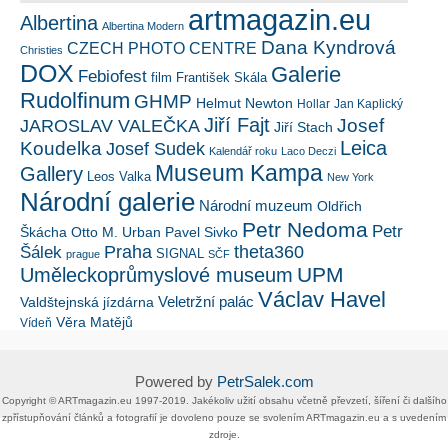
artmagazin.eu
Albertina
Albertina Modern
Dana Kyndrová
CZECH PHOTO CENTRE
Christies
DOX
Galerie
Febiofest
film
František Skála
Rudolfinum
GHMP
Helmut Newton
Hollar
Jan Kaplický
Jiří Fajt
Josef
JAROSLAV VALEČKA
Jiří Stach
Leica
Koudelka
Josef Sudek
Kalendář roku
Laco Deczi
Museum Kampa
Gallery
Leos Valka
New York
Národní galerie
Národní muzeum
Oldřich
Petr Nedoma
Petr
Škácha
Otto M. Urban
Pavel Sivko
Šálek
Praha
theta360
SIGNAL
prague
SČF
UPM
Uměleckoprůmyslové museum
Václav Havel
Veletržní palác
Valdštejnská jízdárna
Věra Matějů
Vídeň
Powered by
PetrSalek.com
Copyright ©​ ​​ARTmagazin.eu ​1997-2019​.​ Jakékoliv užití obsahu včetně převzetí, šíření či dalšího
zpřístupňování článků a fotografií je dovoleno pouze se svolením ​ARTmagazin.eu​ ​a s uvedením
zdroje.