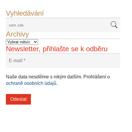
Adriena Šimotová
Richard Štipl v Benátkách
Langweiluv model v Praze
Japanolog Petr Geisler, foto: Petr Šálek
©Frank Kortan,Yellow Shark, portrét Franka Zappy
Nové Svatovítské varhany
Vyhledávání
Archivy
Newsletter, přihlašte se k odběru
Naše data nesdílíme s nikým dalším. Prohlášení o
ochraně osobních údajů
.