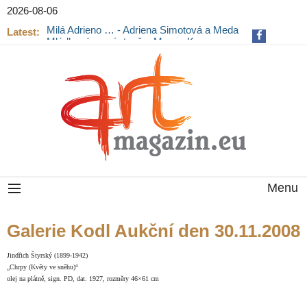
2026-08-06
Milá Adrieno … - Adriena Šimotová a Meda
Mládková na výstavě v Museu Kampa
Latest:
Výstava Fragmenty paměti na Pražském
hradě končí
Menu
Galerie Kodl Aukční den 30.11.2008
Jindřich Štyrský (1899-1942)
„Chrpy (Květy ve sněhu)“
olej na plátně, sign. PD, dat. 1927, rozměry 46×61 cm