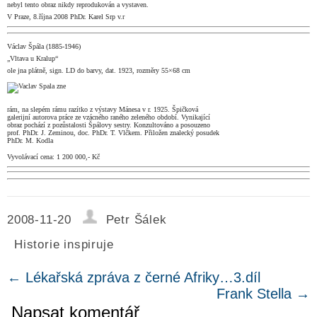
nebyl tento obraz nikdy reprodukován a vystaven.
V Praze, 8.října 2008 PhDr. Karel Srp v.r
Václav Špála (1885-1946)
„Vltava u Kralup“
ole jna plátně, sign. LD do barvy, dat. 1923, rozměry 55×68 cm
rám, na slepém rámu razítko z výstavy Mánesa v r. 1925. Špičková
galerijní autorova práce ze vzácného raného zeleného období. Vynikající
obraz pochází z pozůstalosti Špálovy sestry. Konzultováno a posouzeno
prof. PhDr. J. Zeminou, doc. PhDr. T. Vlčkem. Přiložen znalecký posudek
PhDr. M. Kodla
Vyvolávací cena: 1 200 000,- Kč
2008-11-20
Petr Šálek
Historie inspiruje
←
Lékařská zpráva z černé Afriky…3.díl
Frank Stella
→
Napsat komentář