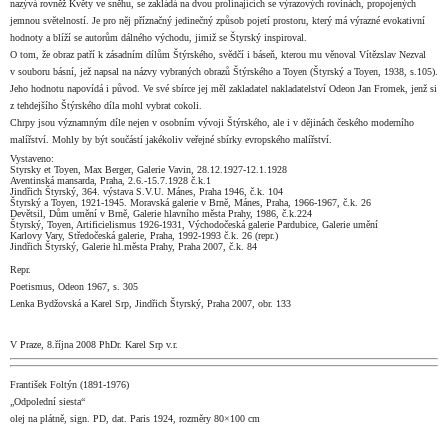
nazývá rovněž Květy ve sněhu, se zakládá na dvou prolínajících se výrazových rovinách, propojených
jemnou světelností. Je pro něj příznačný jedinečný způsob pojetí prostoru, který má výrazné evokativní
hodnoty a blíží se autorům dálného východu, jimiž se Štyrský inspiroval.
O tom, že obraz patří k zásadním dílům Štýrského, svědčí i báseň, kterou mu věnoval Vítězslav Nezval
v souboru básní, jež napsal na názvy vybraných obrazů Štýrského a Toyen (Štyrský a Toyen, 1938, s.105).
Jeho hodnotu napovídá i původ. Ve své sbírce jej měl zakladatel nakladatelství Odeon Jan Fromek, jenž si
z tehdejšího Štýrského díla mohl vybrat cokoli.
Chrpy jsou významným díle nejen v osobním vývoji Štýrského, ale i v dějinách českého moderního
malířství. Mohly by být součástí jakékoliv veřejné sbírky evropského malířství.
Vystaveno:
Styrsky et Toyen, Max Berger, Galerie Vavin, 28.12.1927-12.1.1928
Aventinská mansarda, Praha, 2.6.-15.7.1928 č.k.1
Jindřich Štyrský, 364. výstava S.V.U. Mánes, Praha 1946, č.k. 104
Štyrský a Toyen, 1921-1945. Moravská galerie v Brně, Mánes, Praha, 1966-1967, č.k. 26
Devětsil, Dům umění v Brně, Galerie hlavního města Prahy, 1986, č.k.224
Štyrský, Toyen, Artificielismus 1926-1931, Východočeská galerie Pardubice, Galerie umění
Karlovy Vary, Středočeská galerie, Praha, 1992-1993 č.k. 26 (repr.)
Jindřich Štyrský, Galerie hl.města Prahy, Praha 2007, č.k. 84
Repr.
Poetismus, Odeon 1967, s. 305
Lenka Bydžovská a Karel Srp, Jindřich Štyrský, Praha 2007, obr. 133
V Praze, 8.října 2008 PhDr. Karel Srp v.r.
František Foltýn (1891-1976)
„Odpolední siesta“
olej na plátně, sign. PD, dat. Paris 1924, rozměry 80×100 cm