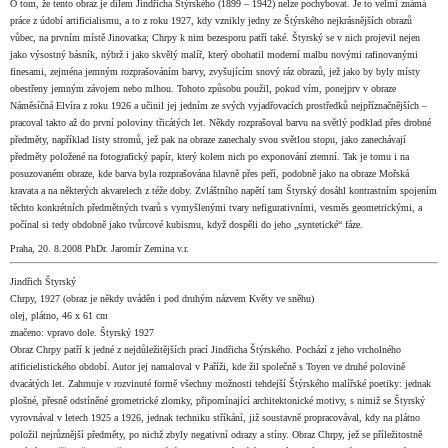
O tom, že tento obraz je dílem Jindřicha Štýrského (1899 – 1942) nelze pochybovat. Je to velmi známá
práce z údobí artificialismu, a to z roku 1927, kdy vznikly jedny ze Štýrského nejkrásnějších obrazů
vůbec, na prvním místě Jinovatka; Chrpy k nim bezesporu patří také. Štyrský se v nich projevil nejen
jako výsostný básník, nýbrž i jako skvělý malíř, který obohatil moderní malbu novými rafinovanými
finesami, zejména jemným rozprašováním barvy, zvyšujícím snový ráz obrazů, jež jako by byly místy
obestřeny jemným závojem nebo mlhou. Tohoto způsobu použil, pokud vím, ponejprv v obraze
Náměsíčná Elvíra z roku 1926 a učinil jej jedním ze svých vyjadřovacích prostředků nejpříznačnějších –
pracoval takto až do první poloviny třicátých let. Někdy rozprašoval barvu na světlý podklad přes drobné
předměty, například listy stromů, jež pak na obraze zanechaly svou světlou stopu, jako zanechávají
předměty položené na fotografický papír, který kolem nich po exponování ztemní. Tak je tomu i na
posuzovaném obraze, kde barva byla rozprašována hlavně přes peří, podobně jako na obraze Mořská
kravata a na některých akvarelech z téže doby. Zvláštního napětí tam Štyrský dosáhl kontrastním spojením
těchto konkrétních předmětných tvarů s vymyšlenými tvary nefigurativními, vesměs geometrickými, a
počínal si tedy obdobně jako tvůrcové kubismu, když dospěli do jeho „syntetické“ fáze.
Praha, 20. 8.2008 PhDr. Jaromír Zemina v.r.
Jindřich Štyrský
Chrpy, 1927 (obraz je někdy uváděn i pod druhým názvem Květy ve sněhu)
olej, plátno, 46 x 61 cm
značeno: vpravo dole. Štyrský 1927
Obraz Chrpy patří k jedné z nejdůležitějších prací Jindřicha Štýrského. Pochází z jeho vrcholného
atificielistického období. Autor jej namaloval v Paříži, kde žil společně s Toyen ve druhé polovině
dvacátých let. Zahrnuje v rozvinuté formě všechny možnosti tehdejší Štýrského malířské poetiky: jednak
plošné, přesně odstíněné grometrické zlomky, připomínající architektonické motivy, s nimiž se Štyrský
vyrovnával v letech 1925 a 1926, jednak techniku stříkání, již soustavně propracovával, kdy na plátno
položil nejrůznější předměty, po nichž zbyly negativní odrazy a stíny. Obraz Chrpy, jež se příležitostně