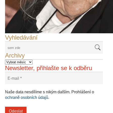
František Skála - film Veřejný prostor
Adriena Šimotová
Richard Štipl v Benátkách
Langweiluv model v Praze
Japanolog Petr Geisler, foto: Petr Šálek
©Frank Kortan,Yellow Shark, portrét Franka Zappy
Nové Svatovítské varhany
Vyhledávání
Archivy
Newsletter, přihlašte se k odběru
Naše data nesdílíme s nikým dalším. Prohlášení o
ochraně osobních údajů
.