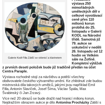
výstava 250
mimořádných
uměleckých děl v
celkové vyvolávací
ceně přes 110
milionů korun
probíhá do 25.
listopadu v
Galerii
KODL na Národní
třídě. Samotná již
79. aukce se
uskuteční v neděli
26. listopadu od 12
hodin ve Velkém
Galerie Kodl-Filla Zátiší se sklenicí a klarinetem
sále na Žofíně.
Kompletní výtěžek
z prvních deseti položek bude již tradičně předán na účet
Centra Paraple.
Výstava rozhodně stojí za návštěvu a potěší všechny
obdivovatele českého výtvarného umění. Ke zhlédnutí zde budou
mistrovská díla takových umělců, jakými jsou například Emil
Filla, Antonín Slavíček, Josef Šíma, Václav Špála, Max
Švabinský či Jan Zrzavý.
Více než 20 obrazů se bude dražit nad hranicí milionu korun.
Nejdražším obrazem aukce je dílo
Antonína Procházky
Zátiší s