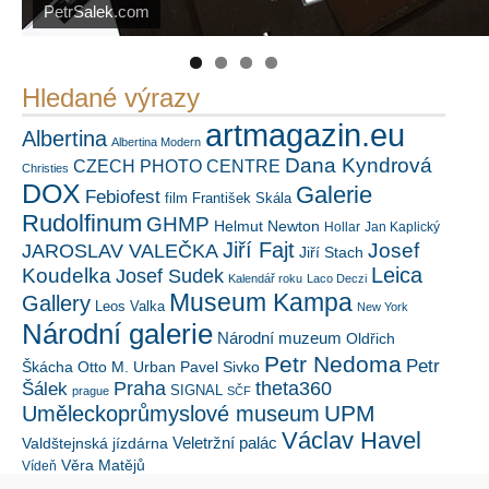
Náš mediální partner
FotoVideo.cz
Hledané výrazy
artmagazin.eu
Albertina
Albertina Modern
Dana Kyndrová
CZECH PHOTO CENTRE
Christies
DOX
Galerie
Febiofest
film
František Skála
Rudolfinum
GHMP
Helmut Newton
Hollar
Jan Kaplický
Jiří Fajt
Josef
JAROSLAV VALEČKA
Jiří Stach
Leica
Koudelka
Josef Sudek
Kalendář roku
Laco Deczi
Museum Kampa
Gallery
Leos Valka
New York
Národní galerie
Národní muzeum
Oldřich
Petr Nedoma
Petr
Škácha
Otto M. Urban
Pavel Sivko
Šálek
Praha
theta360
SIGNAL
prague
SČF
UPM
Uměleckoprůmyslové museum
Václav Havel
Veletržní palác
Valdštejnská jízdárna
Věra Matějů
Vídeň