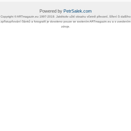
Powered by
PetrSalek.com
Copyright ©​ ​​ARTmagazin.eu ​1997-2019​.​ Jakékoliv užití obsahu včetně převzetí, šíření či dalšího
zpřístupňování článků a fotografií je dovoleno pouze se svolením ​ARTmagazin.eu​ ​a s uvedením
zdroje.