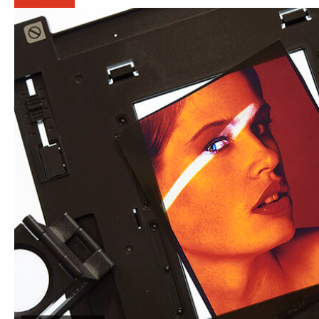
https://kuula.co/profile/PetrSalek/collections
PetrSalek.com