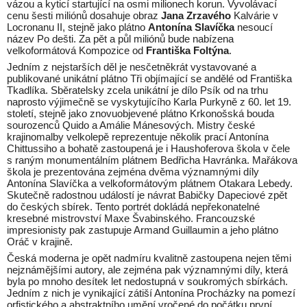
vázou a kyticí startující na osmi milionech korun. Vyvolávací
cenu šesti miliónů dosahuje obraz
Jana Zrzavého
Kalvárie v
Locronanu II, stejně jako plátno
Antonína Slavíčka
nesoucí
název Po dešti. Za pět a půl miliónů bude nabízena
velkoformátová Kompozice od
Františka Foltýna
.
Jedním z nejstarších děl je nesčetněkrát vystavované a
publikované unikátní plátno Tři objímající se andělé od Františka
Tkadlíka. Sběratelsky zcela unikátní je dílo Psík od na trhu
naprosto výjimečně se vyskytujícího Karla Purkyně z 60. let 19.
století, stejně jako znovuobjevené plátno Krkonošská bouda
sourozenců Quido a Amálie Mánesových. Mistry české
krajinomalby velkolepě reprezentuje několik prací Antonína
Chittussiho a bohatě zastoupená je i Haushoferova škola v čele
s raným monumentálním plátnem Bedřicha Havránka. Mařákova
škola je prezentována zejména dvěma významnými díly
Antonína Slavíčka a velkoformátovým plátnem Otakara Lebedy.
Skutečně radostnou událostí je návrat Babičky Dapeciové zpět
do českých sbírek. Tento portrét dokládá nepřekonatelné
kresebné mistrovství Maxe Švabinského. Francouzské
impresionisty pak zastupuje Armand Guillaumin a jeho plátno
Oráč v krajině.
Česká moderna je opět nadmíru kvalitně zastoupena nejen těmi
nejznámějšími autory, ale zejména pak významnými díly, která
byla po mnoho desítek let nedostupná v soukromých sbírkách.
Jedním z nich je vynikající zátiší Antonína Procházky na pomezí
orfistického a abstraktního umění vročené do počátku první