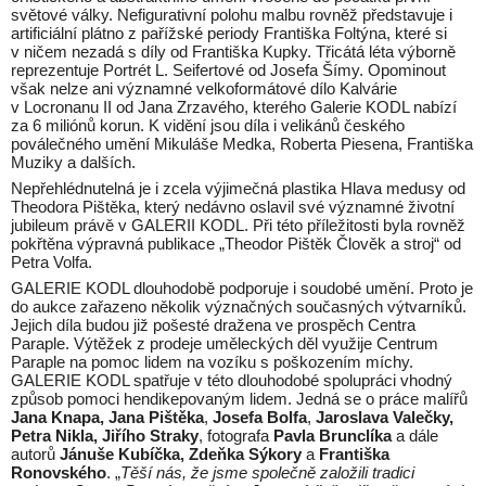
světové války. Nefigurativní polohu malbu rovněž představuje i
artificiální plátno z pařížské periody Františka Foltýna, které si
v ničem nezadá s díly od Františka Kupky. Třicátá léta výborně
reprezentuje Portrét L. Seifertové od Josefa Šímy. Opominout
však nelze ani významné velkoformátové dílo Kalvárie
v Locronanu II od Jana Zrzavého, kterého Galerie KODL nabízí
za 6 miliónů korun. K vidění jsou díla i velikánů českého
poválečného umění Mikuláše Medka, Roberta Piesena, Františka
Muziky a dalších.
Nepřehlédnutelná je i zcela výjimečná plastika Hlava medusy od
Theodora Pištěka, který nedávno oslavil své významné životní
jubileum právě v GALERII KODL. Při této příležitosti byla rovněž
pokřtěna výpravná publikace „Theodor Pištěk Člověk a stroj“ od
Petra Volfa.
GALERIE KODL dlouhodobě podporuje i soudobé umění. Proto je
do aukce zařazeno několik význačných současných výtvarníků.
Jejich díla budou již pošesté dražena ve prospěch Centra
Paraple. Výtěžek z prodeje uměleckých děl využije Centrum
Paraple na pomoc lidem na vozíku s poškozením míchy.
GALERIE KODL spatřuje v této dlouhodobé spolupráci vhodný
způsob pomoci hendikepovaným lidem. Jedná se o práce malířů
Jana Knapa, Jana Pištěka
,
Josefa Bolfa
,
Jaroslava Valečky,
Petra Nikla, Jiřího Straky
, fotografa
Pavla Brunclíka
a dále
autorů
Jánuše Kubíčka, Zdeňka Sýkory
a
Františka
Ronovského
. „
Těší nás, že jsme společně založili tradici