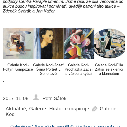
podpory Centra Paraple uměním. Jsme rádi, že díla věnovaná do
aukce budou inspirovat i pomáhat“, uvádějí patroni této aukce –
Zdeněk Svěrák a Jan Kačer
Galerie Kodl-
Galerie Kodl-Josef
Galerie Kodl-
Galerie Kodl-Filla
Foltýn Kompozice
Šíma Portrét L
Procházka Zátiší
Zátiší se sklenicí
Seifertové
s vázou a kyticí
a klarinetem
.
2017-11-08
Petr Šálek
Aktuálně
,
Galerie
,
Historie inspiruje
Galerie
Kodl