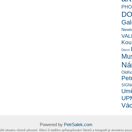
PHO
D
Gal
Newt
VAL
Kou
Deczi
Mu
Nár
Oldři
Pet
SIGN
Umě
UP
Vác
Powered by
PetrSalek.com
 užití obsahu včetně převzetí, šíření či dalšího zpřístupňování článků a fotografií je dovoleno po