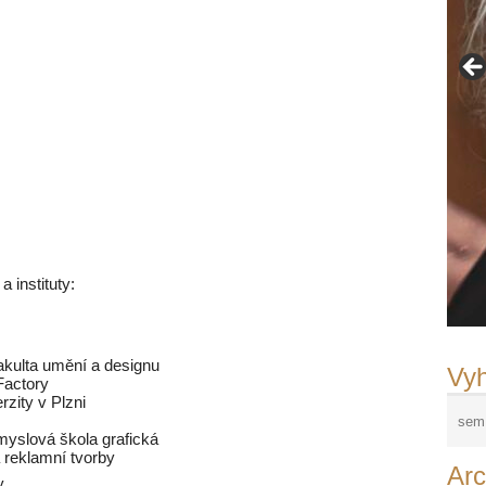
Fr
©F
a instituty:
Ad
Ri
La
Ja
Fr
N
akulta umění a designu
Vyh
actory
zity v Plzni
myslová škola grafická
 reklamní tvorby
Arc
y.