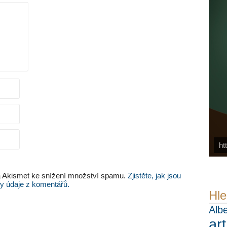
ht
Pe
Ná
 Akismet ke snížení množství spamu.
Zjistěte, jak jsou
y údaje z komentářů.
Hle
Albe
ar