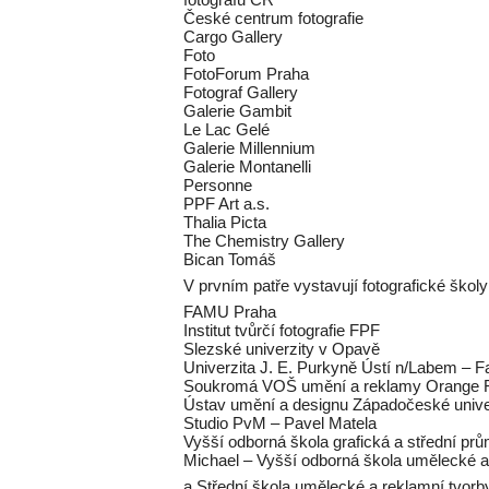
České centrum fotografie
Cargo Gallery
Foto
FotoForum Praha
Fotograf Gallery
Galerie Gambit
Le Lac Gelé
Galerie Millennium
Galerie Montanelli
Personne
PPF Art a.s.
Thalia Picta
The Chemistry Gallery
Bican Tomáš
V prvním patře vystavují fotografické školy 
FAMU Praha
Institut tvůrčí fotografie FPF
Slezské univerzity v Opavě
Univerzita J. E. Purkyně Ústí n/Labem – F
Soukromá VOŠ umění a reklamy Orange F
Ústav umění a designu Západočeské univer
Studio PvM – Pavel Matela
Vyšší odborná škola grafická a střední prů
Michael – Vyšší odborná škola umělecké a
a Střední škola umělecké a reklamní tvorb