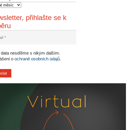
sletter, přihlašte se k
běru
data nesdílíme s nikým dalším.
lášení o
ochraně osobních údajů
.