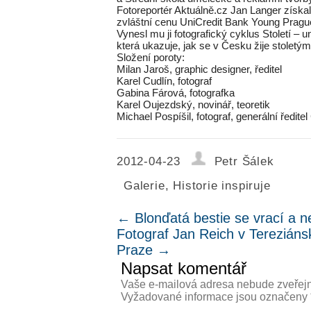
Fotoreportér Aktuálně.cz Jan Langer získal
zvláštní cenu UniCredit Bank Young Pragu
Vynesl mu ji fotografický cyklus Století – u
která ukazuje, jak se v Česku žije stoletým
Složení poroty:
Milan Jaroš, graphic designer, ředitel
Karel Cudlín, fotograf
Gabina Fárová, fotografka
Karel Oujezdský, novinář, teoretik
Michael Pospíšil, fotograf, generální ředit
2012-04-23
Petr Šálek
Galerie
,
Historie inspiruje
←
Blonďatá bestie se vrací a 
Fotograf Jan Reich v Tereziáns
Praze
→
Napsat komentář
Vaše e-mailová adresa nebude zveřej
Vyžadované informace jsou označeny