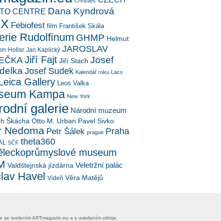
Christies
Dana Kyndrová
TO CENTRE
OX
Febiofest
film
František Skála
erie Rudolfinum
GHMP
Helmut
JAROSLAV
on
Hollar
Jan Kaplický
Jiří Fajt
Josef
EČKA
Jiří Stach
delka
Josef Sudek
Kalendář roku
Laco
Leica Gallery
Leos Valka
seum Kampa
New York
odní galerie
Národní muzeum
ch Škácha
Otto M. Urban
Pavel Sivko
r Nedoma
Petr Šálek
Praha
prague
theta360
AL
SČF
leckoprůmyslové museum
M
Veletržní palác
Valdštejnská jízdárna
lav Havel
Věra Matějů
Vídeň
uze se svolením ​ARTmagazin.eu​ ​a s uvedením zdroje.