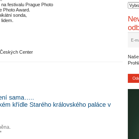
 na festivalu Prague Photo
e Photo Award.
nikátní sonda,
New
 lidem.
od
el Českých Center
Naše 
Proh
není sama…..
kém křídle Starého královského paláce v
něna.
*