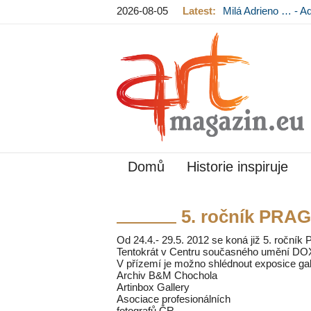
2026-08-05
Latest:
Milá Adrieno … - A
Mládková na výst
Domů
Historie inspiruje
5. ročník PRA
Od 24.4.- 29.5. 2012 se koná již 5. ročník 
Tentokrát v Centru současného umění DO
V přízemí je možno shlédnout exposice gale
Archiv B&M Chochola
Artinbox Gallery
Asociace profesionálních
fotografů ČR