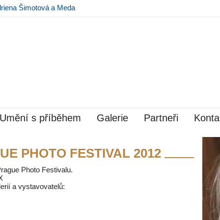
driena Šimotová a Meda
avě v Museu Kampa
Umění s příběhem
Galerie
Partneři
Konta
GUE PHOTO FESTIVAL 2012
Prague Photo Festivalu.
X
rií a vystavovatelů: