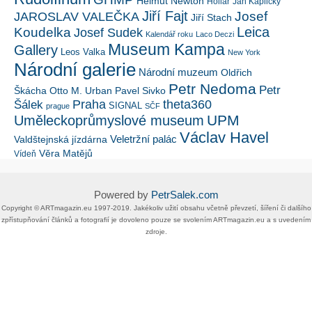
Helmut Newton
Hollar
Jan Kaplický
Jiří Fajt
Josef
JAROSLAV VALEČKA
Jiří Stach
Leica
Koudelka
Josef Sudek
Kalendář roku
Laco Deczi
Museum Kampa
Gallery
Leos Valka
New York
Národní galerie
Národní muzeum
Oldřich
Petr Nedoma
Petr
Škácha
Otto M. Urban
Pavel Sivko
Šálek
Praha
theta360
SIGNAL
prague
SČF
UPM
Uměleckoprůmyslové museum
Václav Havel
Veletržní palác
Valdštejnská jízdárna
Věra Matějů
Vídeň
Powered by
PetrSalek.com
Copyright ©​ ​​ARTmagazin.eu ​1997-2019​.​ Jakékoliv užití obsahu včetně převzetí, šíření či dalšího
zpřístupňování článků a fotografií je dovoleno pouze se svolením ​ARTmagazin.eu​ ​a s uvedením
zdroje.