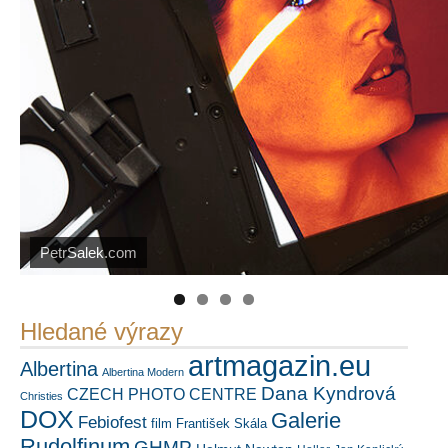
PetrSalek.com
Náš mediální partner
https://kuula.co/profile/PetrSalek/collections
FotoVideo.cz
Hledané výrazy
artmagazin.eu
Albertina
Albertina Modern
Dana Kyndrová
CZECH PHOTO CENTRE
Christies
DOX
Galerie
Febiofest
film
František Skála
Rudolfinum
GHMP