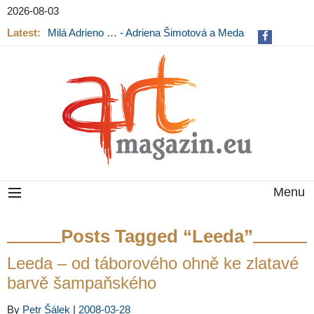
2026-08-03
Latest:
Milá Adrieno … - Adriena Šimotová a Meda
Mládková na výstavě v Museu Kampa
Menu
Posts Tagged “Leeda”
Leeda – od táborového ohně ke zlatavé
barvě šampaňského
By
Petr Šálek
|
2008-03-28