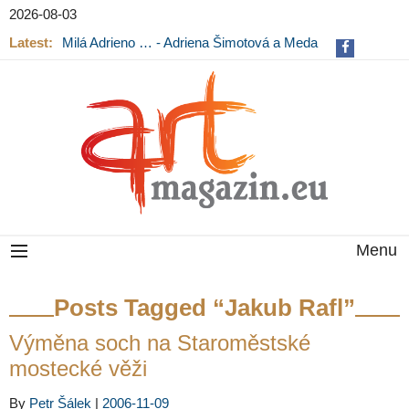
2026-08-03
Latest:
Milá Adrieno … - Adriena Šimotová a Meda
Mládková na výstavě v Museu Kampa
Menu
Posts Tagged “Jakub Rafl”
Výměna soch na Staroměstské
mostecké věži
By
Petr Šálek
|
2006-11-09