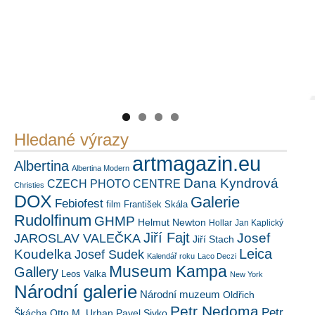
Náš mediální partner
PetrSalek.com
https://kuula.co/profile/PetrSalek/collections
FotoVideo.cz
Hledané výrazy
artmagazin.eu
Albertina
Albertina Modern
Dana Kyndrová
CZECH PHOTO CENTRE
Christies
DOX
Galerie
Febiofest
film
František Skála
Rudolfinum
GHMP
Helmut Newton
Hollar
Jan Kaplický
Jiří Fajt
Josef
JAROSLAV VALEČKA
Jiří Stach
Leica
Koudelka
Josef Sudek
Kalendář roku
Laco Deczi
Museum Kampa
Gallery
Leos Valka
New York
Národní galerie
Národní muzeum
Oldřich
Petr Nedoma
Petr
Škácha
Otto M. Urban
Pavel Sivko