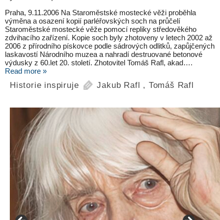
Praha, 9.11.2006 Na Staroměstské mostecké věži proběhla
výměna a osazení kopií parléřovských soch na průčelí
Staroměstské mostecké věže pomocí repliky středověkého
zdvihacího zařízení. Kopie soch byly zhotoveny v letech 2002 až
2006 z přírodního pískovce podle sádrových odlitků, zapůjčených
laskavostí Národního muzea a nahradí destruované betonové
výdusky z 60.let 20. století. Zhotovitel Tomáš Rafl, akad….
Read more »
Historie inspiruje
Jakub Rafl
,
Tomáš Rafl