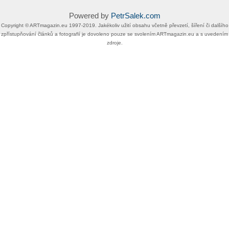
Powered by
PetrSalek.com
Copyright ©​ ​​ARTmagazin.eu ​1997-2019​.​ Jakékoliv užití obsahu včetně převzetí, šíření či dalšího
zpřístupňování článků a fotografií je dovoleno pouze se svolením ​ARTmagazin.eu​ ​a s uvedením
zdroje.