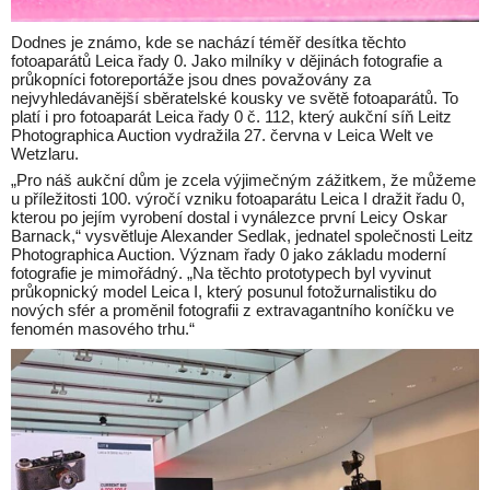
Dodnes je známo, kde se nachází téměř desítka těchto
fotoaparátů Leica řady 0. Jako milníky v dějinách fotografie a
průkopníci fotoreportáže jsou dnes považovány za
nejvyhledávanější sběratelské kousky ve světě fotoaparátů. To
platí i pro fotoaparát Leica řady 0 č. 112, který aukční síň Leitz
Photographica Auction vydražila 27. června v Leica Welt ve
Wetzlaru.
„Pro náš aukční dům je zcela výjimečným zážitkem, že můžeme
u příležitosti 100. výročí vzniku fotoaparátu Leica I dražit řadu 0,
kterou po jejím vyrobení dostal i vynálezce první Leicy Oskar
Barnack,“ vysvětluje Alexander Sedlak, jednatel společnosti Leitz
Photographica Auction. Význam řady 0 jako základu moderní
fotografie je mimořádný. „Na těchto prototypech byl vyvinut
průkopnický model Leica I, který posunul fotožurnalistiku do
nových sfér a proměnil fotografii z extravagantního koníčku ve
fenomén masového trhu.“