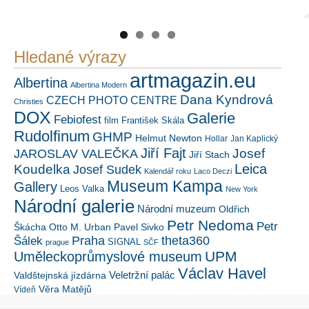
https://kuula.co/profile/PetrSalek/collections
Náš mediální partner
FotoVideo.cz
Hledané výrazy
artmagazin.eu
Albertina
Albertina Modern
Dana Kyndrová
CZECH PHOTO CENTRE
Christies
DOX
Galerie
Febiofest
film
František Skála
Rudolfinum
GHMP
Helmut Newton
Hollar
Jan Kaplický
Jiří Fajt
Josef
JAROSLAV VALEČKA
Jiří Stach
Leica
Koudelka
Josef Sudek
Kalendář roku
Laco Deczi
Museum Kampa
Gallery
Leos Valka
New York
Národní galerie
Národní muzeum
Oldřich
Petr Nedoma
Petr
Škácha
Otto M. Urban
Pavel Sivko
Šálek
Praha
theta360
SIGNAL
prague
SČF
UPM
Uměleckoprůmyslové museum
Václav Havel
Veletržní palác
Valdštejnská jízdárna
Věra Matějů
Vídeň