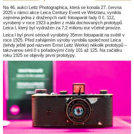
Na 46. aukci Leitz Photographica, která se konala 27. června
2025 v rámci akce Leica Century Event ve Wetzlaru, vynikla
zejména jedna z dražených rarit: fotoaparát řady 0 č. 112,
vyrobený v roce 1923 a jeden z mála dochovaných prototypů
Leica I, který byl vydražen za 7,2 milionu eur včetně provize.
Leica I byl první sériově vyráběný 35mm fotoaparát na světě v
roce 1925. Před zahájením výroby vyrobila společnost Leica
(tehdy ještě pod názvem Ernst Leitz Werke) několik prototypů –
takzvanou sérii 0 s pořadovými čísly 101 až 125. Na začátku
roku 1925 se objevily první prototypy.