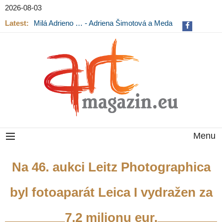
2026-08-03
Latest:
Milá Adrieno … - Adriena Šimotová a Meda
Mládková na výstavě v Museu Kampa
Menu
Na 46. aukci Leitz Photographica
byl fotoaparát Leica I vydražen za
7,2 milionu eur.