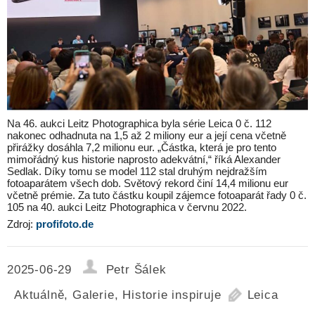
Na 46. aukci Leitz Photographica byla série Leica 0 č. 112
nakonec odhadnuta na 1,5 až 2 miliony eur a její cena včetně
přirážky dosáhla 7,2 milionu eur. „Částka, která je pro tento
mimořádný kus historie naprosto adekvátní,“ říká Alexander
Sedlak. Díky tomu se model 112 stal druhým nejdražším
fotoaparátem všech dob. Světový rekord činí 14,4 milionu eur
včetně prémie. Za tuto částku koupil zájemce fotoaparát řady 0 č.
105 na 40. aukci Leitz Photographica v červnu 2022.
Zdroj:
profifoto.de
2025-06-29
Petr Šálek
Aktuálně
,
Galerie
,
Historie inspiruje
Leica