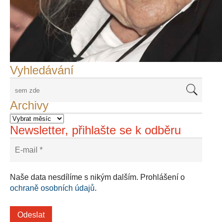
František Skála - film Veřejný prostor
Adriena Šimotová
Richard Štipl v Benátkách
Langweiluv model v Praze
Japanolog Petr Geisler, foto: Petr Šálek
©Frank Kortan,Yellow Shark, portrét Franka Zappy
Nové Svatovítské varhany
Vyhledávání
Archivy
Newsletter, přihlašte se k odběru
Naše data nesdílíme s nikým dalším. Prohlášení o
ochraně osobních údajů
.