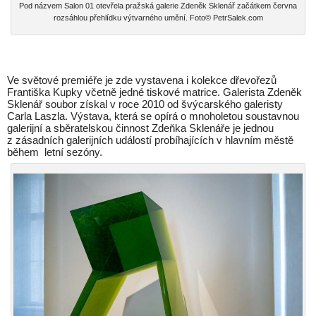
Pod názvem Salon 01 otevřela pražská galerie Zdeněk Sklenář začátkem června
rozsáhlou přehlídku výtvarného umění. Foto© PetrSalek.com
Ve světové premiéře je zde vystavena i kolekce dřevořezů
Františka Kupky včetně jedné tiskové matrice. Galerista Zdeněk
Sklenář soubor získal v roce 2010 od švýcarského galeristy
Carla Laszla. Výstava, která se opírá o mnoholetou soustavnou
galerijní a sběratelskou činnost Zdeňka Sklenáře je jednou
z zásadních galerijních událostí probíhajících v hlavním městě
během letní sezóny.