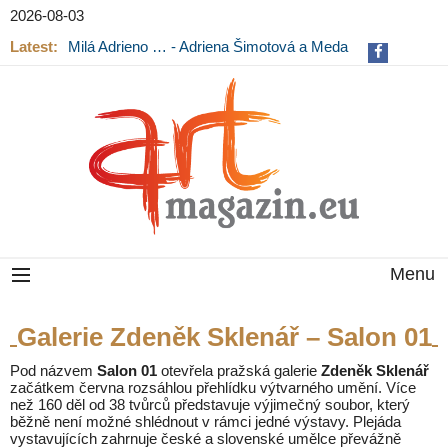
2026-08-03
Latest:
Milá Adrieno … - Adriena Šimotová a Meda
Mládková na výstavě v Museu Kampa
Menu
Galerie Zdeněk Sklenář – Salon 01
Pod názvem
Salon 01
otevřela pražská galerie
Zdeněk Sklenář
začátkem června rozsáhlou přehlídku výtvarného umění. Více
než 160 děl od 38 tvůrců představuje výjimečný soubor, který
běžně není možné shlédnout v rámci jedné výstavy. Plejáda
vystavujících zahrnuje české a slovenské umělce převážně