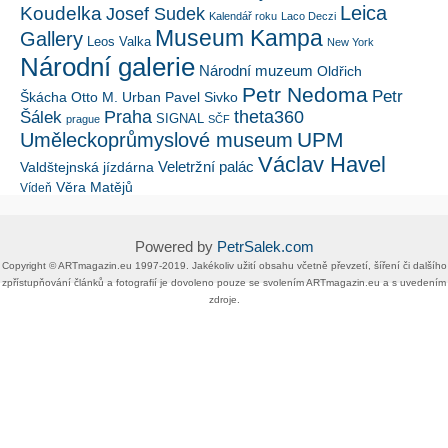
Leica
Koudelka
Josef Sudek
Kalendář roku
Laco Deczi
Museum Kampa
Gallery
Leos Valka
New York
Národní galerie
Národní muzeum
Oldřich
Petr Nedoma
Petr
Škácha
Otto M. Urban
Pavel Sivko
Šálek
Praha
theta360
SIGNAL
prague
SČF
UPM
Uměleckoprůmyslové museum
Václav Havel
Veletržní palác
Valdštejnská jízdárna
Věra Matějů
Vídeň
Powered by
PetrSalek.com
Copyright ©​ ​​ARTmagazin.eu ​1997-2019​.​ Jakékoliv užití obsahu včetně převzetí, šíření či dalšího
zpřístupňování článků a fotografií je dovoleno pouze se svolením ​ARTmagazin.eu​ ​a s uvedením
zdroje.