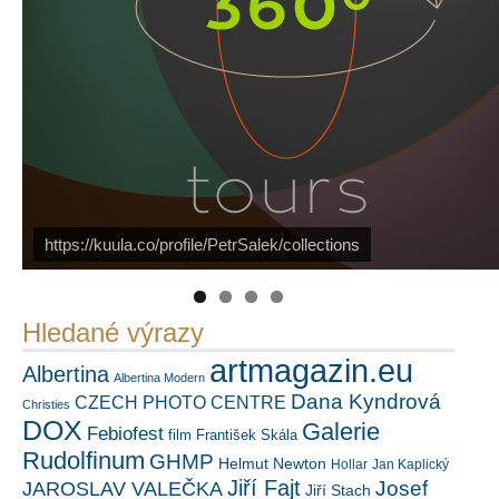
PetrSalek.com
https://kuula.co/profile/PetrSalek/collections
Náš mediální partner
FotoVideo.cz
Hledané výrazy
artmagazin.eu
Albertina
Albertina Modern
Dana Kyndrová
CZECH PHOTO CENTRE
Christies
DOX
Galerie
Febiofest
film
František Skála
Rudolfinum
GHMP
Helmut Newton
Hollar
Jan Kaplický
Jiří Fajt
Josef
JAROSLAV VALEČKA
Jiří Stach