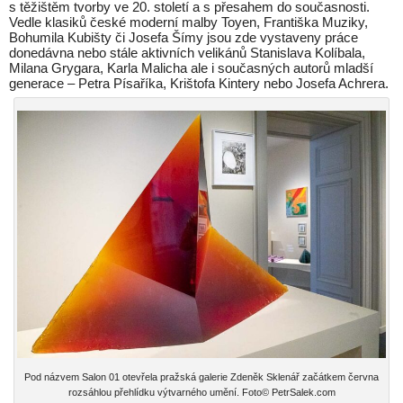
s těžištěm tvorby ve 20. století a s přesahem do současnosti.
Vedle klasiků české moderní malby Toyen, Františka Muziky,
Bohumila Kubišty či Josefa Šímy jsou zde vystaveny práce
donedávna nebo stále aktivních velikánů Stanislava Kolíbala,
Milana Grygara, Karla Malicha ale i současných autorů mladší
generace – Petra Písaříka, Krištofa Kintery nebo Josefa Achrera.
Pod názvem Salon 01 otevřela pražská galerie Zdeněk Sklenář začátkem června
rozsáhlou přehlídku výtvarného umění. Foto© PetrSalek.com