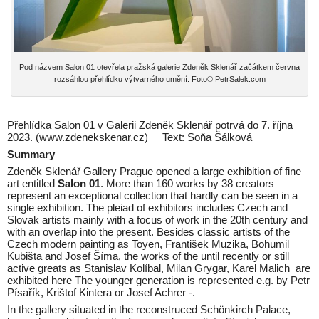
Pod názvem Salon 01 otevřela pražská galerie Zdeněk Sklenář začátkem června
rozsáhlou přehlídku výtvarného umění. Foto© PetrSalek.com
Přehlídka Salon 01 v Galerii Zdeněk Sklenář potrvá do 7. října
2023. (www.zdenekskenar.cz) Text: Soňa Šálková
Summary
Zdeněk Sklenář Gallery Prague opened a large exhibition of fine
art entitled
Salon 01
. More than 160 works by 38 creators
represent an exceptional collection that hardly can be seen in a
single exhibition. The pleiad of exhibitors includes Czech and
Slovak artists mainly with a focus of work in the 20th century and
with an overlap into the present. Besides classic artists of the
Czech modern painting as Toyen, František Muzika, Bohumil
Kubišta and Josef Šíma, the works of the until recently or still
active greats as Stanislav Kolíbal, Milan Grygar, Karel Malich are
exhibited here The younger generation is represented e.g. by Petr
Písařík, Krištof Kintera or Josef Achrer -.
In the gallery situated in the reconstruced Schönkirch Palace,